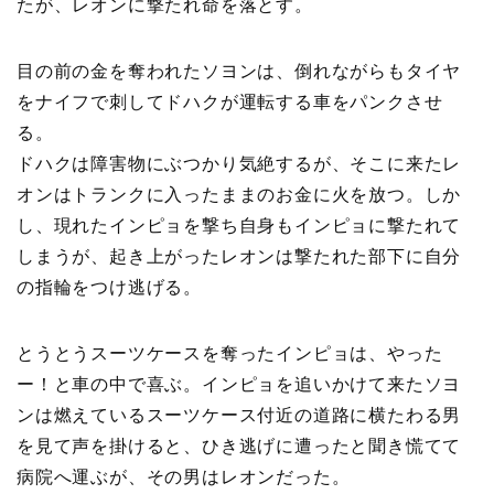
たが、レオンに撃たれ命を落とす。
目の前の金を奪われたソヨンは、倒れながらもタイヤ
をナイフで刺してドハクが運転する車をパンクさせ
る。
ドハクは障害物にぶつかり気絶するが、そこに来たレ
オンはトランクに入ったままのお金に火を放つ。しか
し、現れたインピョを撃ち自身もインピョに撃たれて
しまうが、起き上がったレオンは撃たれた部下に自分
の指輪をつけ逃げる。
とうとうスーツケースを奪ったインピョは、やった
ー！と車の中で喜ぶ。インピョを追いかけて来たソヨ
ンは燃えているスーツケース付近の道路に横たわる男
を見て声を掛けると、ひき逃げに遭ったと聞き慌てて
病院へ運ぶが、その男はレオンだった。