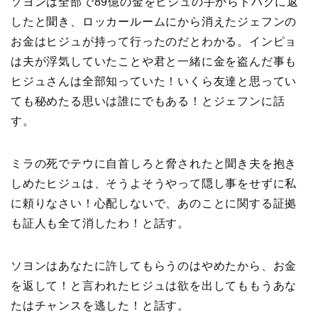
ソヨンは全部で89億の金をヒジュの手からドハクに返
したと聞き、ロッカールームにから消えたジェフンの
お金はヒジュが持って行ったのだとわかる。インピョ
は夫が浮気していたことや君と一緒に金を盗んだ事も
ヒジュさんは全部知っていた！いくら友達と思ってい
ても秘めたる思いは誰にでもある！とジェフンに話
す。
ミラの死でテウに自首しろと脅されたと聞き夫を抱き
しめたヒジュは、そうよそうやって隠し事をせずに私
に頼りなさい！心配しないで、あのことに関する証拠
も証人も全て消したわ！と話す。
ソヨンはあなたに許してもらうのはやめたから、お金
を返して！と言われたヒジュは欲を出してももうあな
たはチャンスを逃した！と話す。