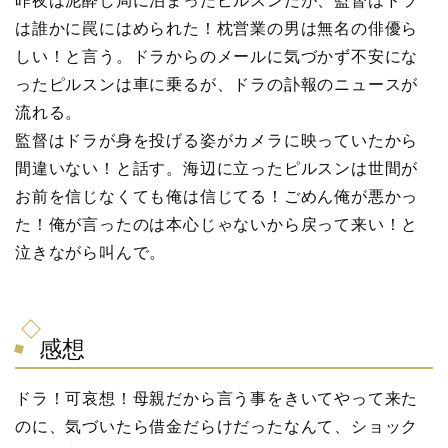
昨夜は泥酔し局に泊まったピルスンだが、監督はドラ
は誰かに罠にはめられた！枕営業の男は無名の俳優ら
しい！と言う。ドラからのメールに気づかず不安にな
ったピルスンは車に乗るが、ドラの訃報のニュースが
流れる。
監督はドラが身を投げる姿がカメラに映っていたから
間違いない！と話す。海辺に立ったピルスンは世間が
お前を信じなくても俺は信じてる！ごめん俺が悪かっ
た！俺が言ったのは本心じゃないから戻って来い！と
泣きながら叫んで。
感想
ドラ！可哀想！母親だから言う事をきいてやって来た
のに、気づいたら借金だらけだったなんて、ショック