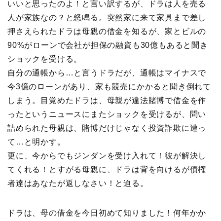
いいと思ったのよ！と言い訳するが、ドラは人を売る
人が家族なの？と怒鳴る。突然家に来て家具まで差し
押さえられたドラは母親の借金を知るが、家とビルの
90%がローンで会社が担保の融資も30億もあると聞き
ショックを受ける。
自分の通帳から…と言うドラだが、通帳はマイナスで
今3億のローンがあり、家も競売にかかると聞き倒れて
しまう。目覚めたドラは、母親が違法賭博で借金を作
ったというニュースにまたショックを受けるが、問い
詰められた母親は、賭博だけじゃなく投資詐欺に遭っ
て…と明かす。
更に、今からでもジンダンを受け入れて！彼が解決し
てくれる！とすがる母親に、ドラは背を向けるが債権
者達はあなたが返しなさい！と迫る。
ドラは、母の借金を今日初めて知りました！何年かか