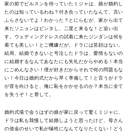
家の前でピルスンを待っていたミジャは、娘が婚約し
たのは知っているわね？付き合っていたなんて、言い
ふらさないでよ！わかった？とにらむが、家から出て
来たソニョンはビンタし、二度と来るな！と追い出
す。ウェディングドレスの試着に来たジンダンは何を
着ても美しい！とご機嫌だが、ドラには笑顔はない。
結局、結婚できないと号泣したドラは、愛情もないの
に結婚するなんてあなたにも失礼だからやめる！本当
にごめんなさい！僕が好きだからそれで何の問題もな
い！今日は婚約式だから早く準備して！と言うがドラ
が背を向けると、俺に恥をかかせるのか？本当に全て
を失うぞ！と脅して。
婚約式場で会うはずの娘が家に戻って驚くミジャに、
ドラは私も我慢して結婚しようと思ったけど、母さん
の借金のせいで私が犠牲になんてなりたくない！どう