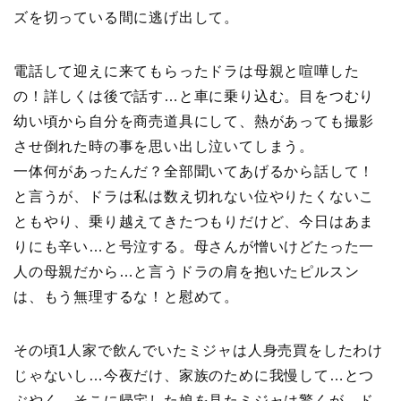
ズを切っている間に逃げ出して。
電話して迎えに来てもらったドラは母親と喧嘩した
の！詳しくは後で話す…と車に乗り込む。目をつむり
幼い頃から自分を商売道具にして、熱があっても撮影
させ倒れた時の事を思い出し泣いてしまう。
一体何があったんだ？全部聞いてあげるから話して！
と言うが、ドラは私は数え切れない位やりたくないこ
ともやり、乗り越えてきたつもりだけど、今日はあま
りにも辛い…と号泣する。母さんが憎いけどたった一
人の母親だから…と言うドラの肩を抱いたピルスン
は、もう無理するな！と慰めて。
その頃1人家で飲んでいたミジャは人身売買をしたわけ
じゃないし…今夜だけ、家族のために我慢して…とつ
ぶやく。そこに帰宅した娘を見たミジャは驚くが、ド