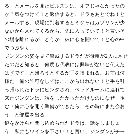
る！とメールを見たピルスンは、オフじゃなかったの
か？気をつけて！と返信すると、ドラもあとでね！と
メールする。現場に到着するとミジャはガソリンが少
ないから入れてくるから、先に入っていて！と言いそ
の場を離れるが、どうか、彼に心を開いて！と心の中
でつぶやく。
ジンダンの姿を見て警戒するドラだが母親が2人にさせ
たのだと知ると、何度も代表には興味がないと伝えた
はずです！と帰ろうとするが手を掴まれる。お前は何
様だ！俺の許可なしではここから出れない！と手を引
っ張られたドラにビンタされ、ベッドルームに連れて
来たジンダンは、話をしたかっただけなのになぜ、拒
む？俺に心を開く準備ができたら、その時にまた会お
う！と部屋を出る。
鍵をかけられ閉じ込められたドラは、話をしましょ
う！私にもワインを下さい！と言い、ジンダンがチー