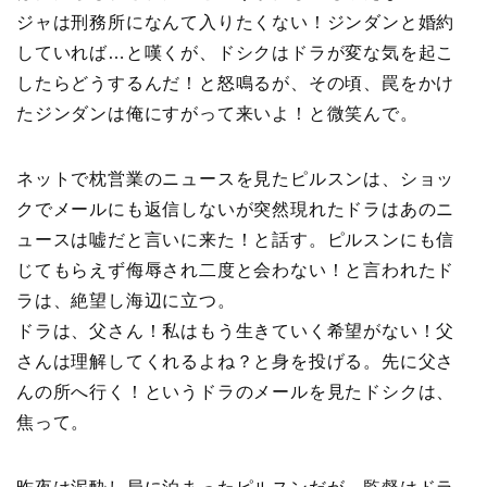
ジャは刑務所になんて入りたくない！ジンダンと婚約
していれば…と嘆くが、ドシクはドラが変な気を起こ
したらどうするんだ！と怒鳴るが、その頃、罠をかけ
たジンダンは俺にすがって来いよ！と微笑んで。
ネットで枕営業のニュースを見たピルスンは、ショッ
クでメールにも返信しないが突然現れたドラはあのニ
ュースは嘘だと言いに来た！と話す。ピルスンにも信
じてもらえず侮辱され二度と会わない！と言われたド
ラは、絶望し海辺に立つ。
ドラは、父さん！私はもう生きていく希望がない！父
さんは理解してくれるよね？と身を投げる。先に父さ
んの所へ行く！というドラのメールを見たドシクは、
焦って。