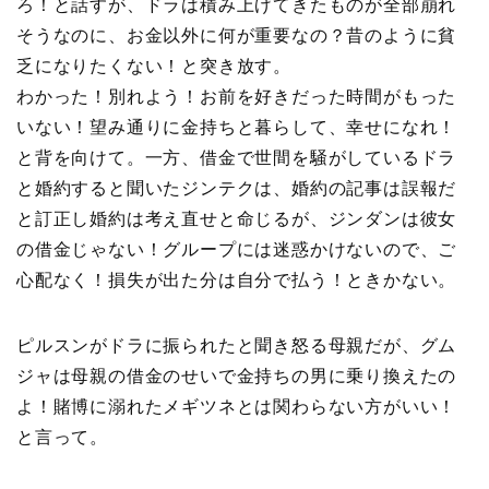
ろ！と話すが、ドラは積み上げてきたものが全部崩れ
そうなのに、お金以外に何が重要なの？昔のように貧
乏になりたくない！と突き放す。
わかった！別れよう！お前を好きだった時間がもった
いない！望み通りに金持ちと暮らして、幸せになれ！
と背を向けて。一方、借金で世間を騒がしているドラ
と婚約すると聞いたジンテクは、婚約の記事は誤報だ
と訂正し婚約は考え直せと命じるが、ジンダンは彼女
の借金じゃない！グループには迷惑かけないので、ご
心配なく！損失が出た分は自分で払う！ときかない。
ピルスンがドラに振られたと聞き怒る母親だが、グム
ジャは母親の借金のせいで金持ちの男に乗り換えたの
よ！賭博に溺れたメギツネとは関わらない方がいい！
と言って。