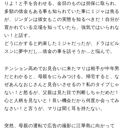
りよ！と手を合わせる。金目のものは担保に取られ、
多額の借金もある事も知られていた事にミジャは焦る
が、ジンダンは彼女もこの実態を知るべきだ！自分が
置かれている立場を知っていたら、強気ではいられな
い！と話す。
どうにかすると約束したミジャだったが、ドラはピル
スンに夢中だし…借金の事を話そうか…と悩んで。
テンション高めでお見合いに来たマリは相手が中年男
だとわかると、母親をにらみつける。帰宅すると、な
ぜあんなおじさんと見合いさせるの？私のタイプじゃ
ない！と怒るが、父親は見た目で判断しちゃだめだ！
心と人柄を見ないと！良い機会だから何度か会ってみ
なさい！と言うが、マリは聞く耳を持たない。
突然、母親の運転で広告の撮影に江華島に向かって