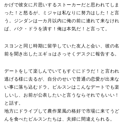
かげで彼女に片思いするストーカーだと思われてしま
った！と怒るが、ミジャは私なりに努力はした！と言
う。ジンダンは一カ月以内に俺の前に連れて来なけれ
ば、パク・ドラを潰す！俺は本気だ！と言って。
スヨンと同じ時期に留学していた友人と会い、彼の名
前を聞き出したエギョはさっそくデスクに報告する。
デートをして楽しんでいてもすぐにドラだ！と言われ
逃げる様に去るが、自分のせいで普通の恋愛が出来な
い事に落ち込むドラ。ピルスンはこんなデートでも楽
しいし、お前が公表したいと言うならそれでもいい！
と話す。
地方にドライブして農作業風の格好で市場に来てうど
んを食べたピルスンたちは、夫婦に間違えられる。