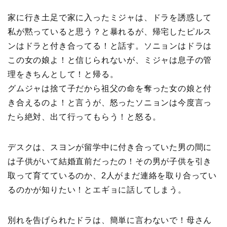
家に行き土足で家に入ったミジャは、ドラを誘惑して
私が黙っていると思う？と暴れるが、帰宅したピルス
ンはドラと付き合ってる！と話す。ソニョンはドラは
この女の娘よ！と信じられないが、ミジャは息子の管
理をきちんとして！と帰る。
グムジャは捨て子だから祖父の命を奪った女の娘と付
き合えるのよ！と言うが、怒ったソニョンは今度言っ
たら絶対、出て行ってもらう！と怒る。
デスクは、スヨンが留学中に付き合っていた男の間に
は子供がいて結婚直前だったの！その男が子供を引き
取って育てているのか、2人がまだ連絡を取り合ってい
るのかが知りたい！とエギョに話してしまう。
別れを告げられたドラは、簡単に言わないで！母さん