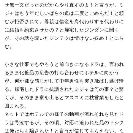
せ無一文だったのだからやり直すのよ！と言うが、ミ
ジャはもう年だしいばらの道は二度とごめんだ！と頼
むが拒否されて。母親は借金を肩代わりする代わりに
に結婚を約束させたの？と帰宅したジンダンに聞く
が、その話を聞いたジンテクは情けない奴め！とにら
む。
小さな仕事でもやろうと前向きになるドラは、言われ
るまま化粧品の広告の打ち合わせにホテルに向かう
が、何か嫌な感じがして中年男性を突き飛ばし逃げ帰
る。帰宅したドラに抗議されたミジャは何の事？と驚
くが、そのまま家を出るとマスコミに枕営業をしたと
囲まれる。
ネットではホテルでの様子の動画が流れそれを見たド
ラは号泣するが、その頃、対応に追われた兄のドシク
は俺たちも騙された！と言うが信じてもらえない。ミ