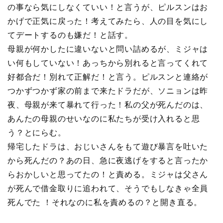
の事なら気にしなくていい！と言うが、ピルスンはお
かげで正気に戻った！考えてみたら、人の目を気にし
てデートするのも嫌だ！と話す。
母親が何かしたに違いないと問い詰めるが、ミジャは
い何もしていない！あっちから別れると言ってくれて
好都合だ！別れて正解だ！と言う。ピルスンと連絡が
つかずつかず家の前まで来たドラだが、ソニョンは昨
夜、母親が来て暴れて行った！私の父が死んだのは、
あんたの母親のせいなのに私たちが受け入れると思
う？とにらむ。
帰宅したドラは、おじいさんをもて遊び暴言を吐いた
から死んだの？あの日、急に夜逃げをすると言ったか
らおかしいと思ってたの！と責める。ミジャは父さん
が死んで借金取りに追われて、そうでもしなきゃ全員
死んでた ！それなのに私を責めるの？と開き直る。