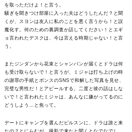
を取っただけよ！と言う。
騒ぎを聞きつけ部屋に入った夫はどうしたんだ？と聞
くが、スヨンは友人に私のことを悪く言うから！と誤
魔化す。何のための裏調査か話してください！とエギ
ョ言われたデスクは、今は言える時期じゃない！と言
う。
またジンダンから花束とシャンパンが届くとドラは何
も受け取らないで！と言うが、ミジャは打ち上げの時
の謝罪の手紙とボンスのSNSで和解した写真を見せ、
完璧な男性だ！とアピールする。二度と彼の話はしな
いで！と言われたミジャは、あんなに嫌がってるのに
どうしよう…と焦って。
デートにキャンプを選んだピルスンに、ドラは誰と来
たの？とにらむが、撮影で来たと聞くとなでなでし