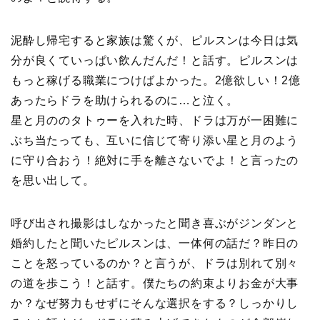
泥酔し帰宅すると家族は驚くが、ピルスンは今日は気
分が良くていっぱい飲んだんだ！と話す。ピルスンは
もっと稼げる職業につけばよかった。2億欲しい！2億
あったらドラを助けられるのに…と泣く。
星と月ののタトゥーを入れた時、ドラは万が一困難に
ぶち当たっても、互いに信じて寄り添い星と月のよう
に守り合おう！絶対に手を離さないでよ！と言ったの
を思い出して。
呼び出され撮影はしなかったと聞き喜ぶがジンダンと
婚約したと聞いたピルスンは、一体何の話だ？昨日の
ことを怒っているのか？と言うが、ドラは別れて別々
の道を歩こう！と話す。僕たちの約束よりお金が大事
か？なぜ努力もせずにそんな選択をする？しっかりし