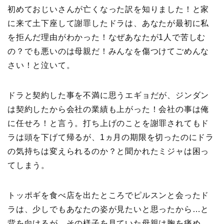
初めておじいさんが亡くなった訳を知りました！と家
に来て土下座して謝罪したドラは、あなたが最初に私
を拒んだ理由がわかった！なぜあなたが1人で苦しむ
の？でも悪いのは母親だ！みんなを傷つけてごめんな
さい！と泣いて。
ドラと契約した事を不満に思うエギョだが、ジンダン
は契約したから会社の業績も上がった！会社の事は俺
に任せろ！と言う。打ち上げのことを謝罪されてもド
ラは頭を下げて帰るが、1ヵ月の期限を切ったのにドラ
の気持ちは変えられるのか？と聞かれたミジャは困っ
てしまう。
トッポギを食べ店を出たところでピルスンと会ったド
ラは、少しでもあなたの姿が見たいと思ったから…と
背を向けるが、その様子を見ていた母親は胸を痛め