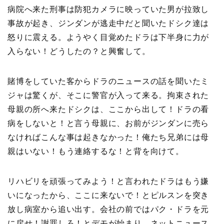
病院へ来た刑事は防犯カメラに映っていた男が拉致し
事故が起き、ジンダンが逃走中だと聞いたドシク達は
怒りに震える。ようやく目覚めたドラは下半身に力が
入らない！どうしたの？と興奮して。
賭博をしていた客からドラのニュースの話を聞いたミ
ジャは驚くが、そこに警官が入って来る。拘束された
母親の所へ来たドシクは、ここから出して！ドラの看
病をしないと！と言う母親に、お前がジンダンに売ら
なければこんな事は起きなかった！俺たち兄弟には母
親はいない！もう連絡するな！と背を向けて。
リハビリを頑張ってみよう！と言われたドラはもう嫌
いになったから、ここに来ないで！とピルスンを突き
放し病室から追い出す。会社の前ではパク・ドラを元
に戻せ！謝罪しろ！とデモが始まり、ネットニュース