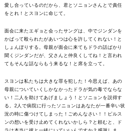
愛し合っているのだから、君とソニョンさんとで責任
をとれ！とスヨンに命じて。
面会に来たエギョと会ったサングは、中でジンダンを
かばって殴られたがあいつは心を許してくれない！と
しょんぼりする。母親が面会に来てもドラの話ばかり
聞くジンダンだが、父さんと仲良くしてね！と言われ
てもそんな話ならもう来るな！と席を立って。
スヨンは私たちは大きな罪を犯した！今思えば、あの
母親についていくしかなかったドラが気の毒でならな
い！二人を助けてあげましょう！とソニョンを説得す
る。2人で病院に行ったソニョンはあなたが一番辛い状
況の時に傷つけてしまった！ごめんなさい！！ピルス
ンの想いを受け止めてくれないかしら？と頼むと、ド
ラは本当に彼と一緒にいていいんですか？感謝しま