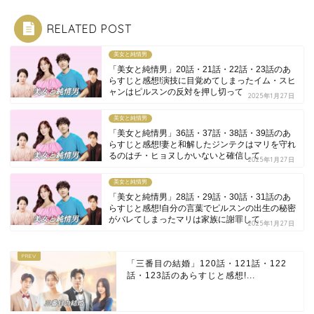
RELATED POST
美女と純情男
「美女と純情男」20話・21話・22話・23話のあ
らすじと感想!演技に目覚めてしまったイム・スヒ
ャンはピルスンの反対を押し切って
2025年1月27日
美女と純情男
「美女と純情男」36話・37話・38話・39話のあ
らすじと感想!妻と和解したジンテクはマリを守れ
るのはチ・ヒョヌしかいないと確信して
2025年1月27日
美女と純情男
「美女と純情男」28話・29話・30話・31話のあ
らすじと感想!自分の言葉でピルスンの出生の秘密
がバレてしまったマリは家族に謝罪して
2025年1月27日
「三番目の結婚」120話・121話・122
話・123話のあらすじと感想!...