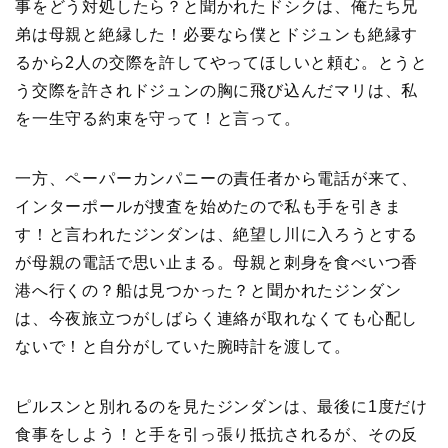
事をどう対処したら？と聞かれたドシクは、俺たち兄
弟は母親と絶縁した！必要なら僕とドジュンも絶縁す
るから2人の交際を許してやってほしいと頼む。とうと
う交際を許されドジュンの胸に飛び込んだマリは、私
を一生守る約束を守って！と言って。
一方、ペーパーカンパニーの責任者から電話が来て、
インターポールが捜査を始めたので私も手を引きま
す！と言われたジンダンは、絶望し川に入ろうとする
が母親の電話で思い止まる。母親と刺身を食べいつ香
港へ行くの？船は見つかった？と聞かれたジンダン
は、今夜旅立つがしばらく連絡が取れなくても心配し
ないで！と自分がしていた腕時計を渡して。
ピルスンと別れるのを見たジンダンは、最後に1度だけ
食事をしよう！と手を引っ張り抵抗されるが、その反