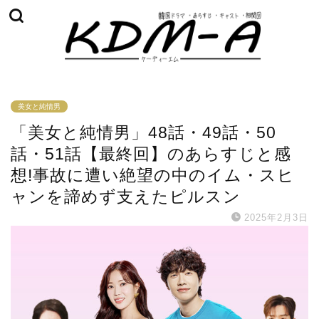
美女と純情男
「美女と純情男」48話・49話・50
話・51話【最終回】のあらすじと感
想!事故に遭い絶望の中のイム・スヒ
ャンを諦めず支えたピルスン
2025年2月3日