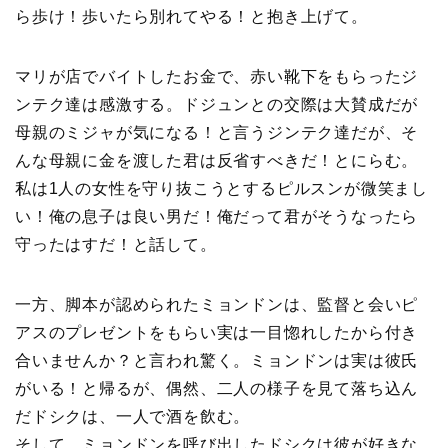
ら歩け！歩いたら別れてやる！と抱き上げて。
マリが店でバイトしたお金で、赤い靴下をもらったジ
ンテク達は感激する。ドジュンとの交際は大賛成だが
母親のミジャが気になる！と言うジンテク達だが、そ
んな母親に金を渡した君は反省すべきだ！とにらむ。
私は1人の女性を守り抜こうとするピルスンが微笑まし
い！俺の息子は良い男だ！俺だって君がそうなったら
守ったはすだ！と話して。
一方、脚本が認められたミョンドンは、監督と会いピ
アスのプレゼントをもらい実は一目惚れしたから付き
合いませんか？と言われ驚く。ミョンドンは実は彼氏
がいる！と帰るが、偶然、二人の様子を見て落ち込ん
だドシクは、一人で酒を飲む。
そして、ミョンドンを呼び出したドシクは彼が好きな