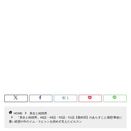
1
HOME
美女と純情男
「美女と純情男」48話・49話・50話・51話【最終回】のあらすじと感想!事故に
遭い絶望の中のイム・スヒャンを諦めず支えたピルスン