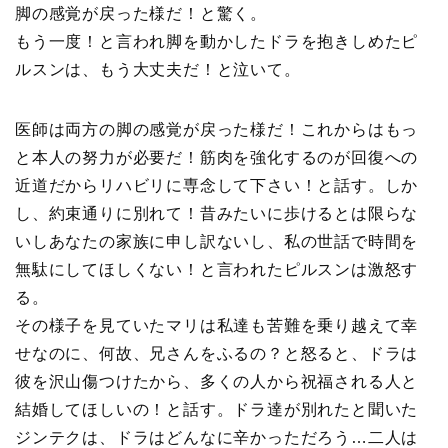
脚の感覚が戻った様だ！と驚く。
もう一度！と言われ脚を動かしたドラを抱きしめたピ
ルスンは、もう大丈夫だ！と泣いて。
医師は両方の脚の感覚が戻った様だ！これからはもっ
と本人の努力が必要だ！筋肉を強化するのが回復への
近道だからリハビリに専念して下さい！と話す。しか
し、約束通りに別れて！昔みたいに歩けるとは限らな
いしあなたの家族に申し訳ないし、私の世話で時間を
無駄にしてほしくない！と言われたピルスンは激怒す
る。
その様子を見ていたマリは私達も苦難を乗り越えて幸
せなのに、何故、兄さんをふるの？と怒ると、ドラは
彼を沢山傷つけたから、多くの人から祝福される人と
結婚してほしいの！と話す。ドラ達が別れたと聞いた
ジンテクは、ドラはどんなに辛かっただろう…二人は