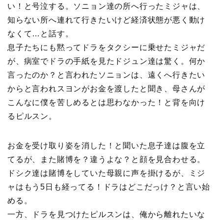
い！と号泣する。ソニョン達の所へ行ったミジャは、
知らない所へ連れて行きたいけど経済状態が悪く動け
なくて…と話す。
息子たちにも黙ってドラをタクシーに乗せたミジャだ
が、病室でドラの手紙を見たドジュン達は驚く。何か
言ったのか？と言われたソニョンは、遠くへ行きたい
からと言われスヨンがお金を渡したと聞き、母さんが
こんなに僕を苦しめるとは思わなかった！と背を向け
るピルスン。
お金を受け取り姿を消した！と聞いた息子達は腹を立
てるが、また賭博を？違うよな？と顔を見合わせる。
ドシク達は賭博をしていた母親に声を掛けるが、ミジ
ャはもう5日も経ってる！ドラはどこだっけ？と言い始
める。
一方、ドラを見つけたピルスンは、俺から離れたいな