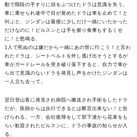
動で階段の手すりに頭をぶつけたドラは意識を失う。
車に乗せられ途中で目が覚めたドラは車を止めて！と
叫ぶと、ジンダンは最後に少しだけ一緒にいたかった
だけなのに！ピルスンとは手を握り食事もするくせ
に！と怒鳴る。
1人で死ぬのは嫌だから一緒にあの世に行こう！と言わ
れたドラは、シートベルトを外し逃げ出そうとするが
車がガードレールを突き破り落下すると、自力で車か
ら出て意識のないドラを発見し声をかけたジンダンは
一人立ち去って。
翌日登山客に発見され病院へ搬送され手術をしたドラ
だが、医師からは歩行できるとは断言出来ない！と告
げられる。一方、会社復帰をして部下達から花束をも
らい歓迎されたピルスンに、ドラの事故の知らせが入
る。