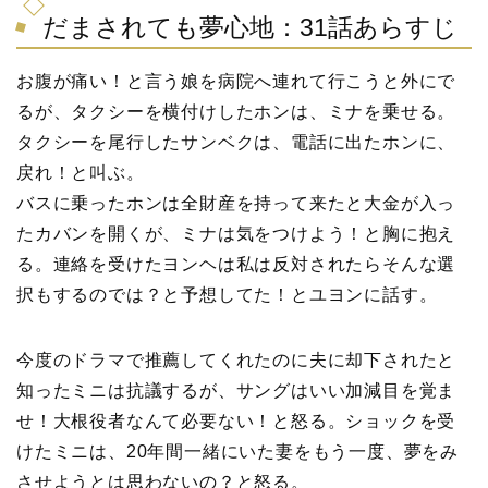
だまされても夢心地：31話あらすじ
お腹が痛い！と言う娘を病院へ連れて行こうと外にで
るが、タクシーを横付けしたホンは、ミナを乗せる。
タクシーを尾行したサンベクは、電話に出たホンに、
戻れ！と叫ぶ。
バスに乗ったホンは全財産を持って来たと大金が入っ
たカバンを開くが、ミナは気をつけよう！と胸に抱え
る。連絡を受けたヨンヘは私は反対されたらそんな選
択もするのでは？と予想してた！とユヨンに話す。
今度のドラマで推薦してくれたのに夫に却下されたと
知ったミニは抗議するが、サングはいい加減目を覚ま
せ！大根役者なんて必要ない！と怒る。ショックを受
けたミニは、20年間一緒にいた妻をもう一度、夢をみ
させようとは思わないの？と怒る。