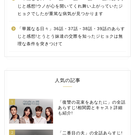
じと感想!ウノが心を開いてくれ舞い上がっていたジ
ヒョクでしたが重篤な病気が見つかります
「華麗なる日々」36話・37話・38話・39話のあらす
じと感想!とうとう妹達の交際を知ったジヒョクは無
理な条件を突きつけて
人気の記事
1
「復讐の花束をあなたに」の全話
あらすじ!相関図とキャスト詳細
も紹介!
2
「二番目の夫」の全話あらすじ!