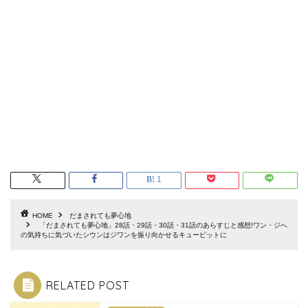
1
HOME
だまされても夢心地
「だまされても夢心地」28話・29話・30話・31話のあらすじと感想!ワン・ジへ
の気持ちに気づいたシウンはジワンを振り向かせるキューピットに
RELATED POST