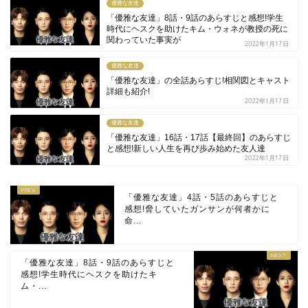
優雅な友達
「優雅な友達」8話・9話のあらすじと感想!学生
時代にヘスクを助けたキム・ウォネが教授の死に
関わっていた事実が
2022年1月17日
優雅な友達
「優雅な友達」の全話あらすじ!相関図とキャスト
詳細も紹介!
2022年1月17日
優雅な友達
「優雅な友達」16話・17話【最終回】のあらすじ
と感想!新しい人生を再び歩み始めた友人達
2022年1月17日
「優雅な友達」4話・5話のあらすじと
感想!脅していたガンサンが何者かに
命...
「優雅な友達」8話・9話のあらすじと
感想!学生時代にヘスクを助けたキ
ム・...