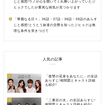
じと感想!ウノが心を開いてくれ舞い上がっていたジ
ヒョクでしたが重篤な病気が見つかります
「華麗なる日々」36話・37話・38話・39話のあらす
じと感想!とうとう妹達の交際を知ったジヒョクは無
理な条件を突きつけて
人気の記事
1
「復讐の花束をあなたに」の全話
あらすじ!相関図とキャスト詳細
も紹介!
2
「二番目の夫」の全話あらすじ!
相関図とキャスト詳細も紹介!