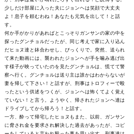
少しだけ部屋に入った夫にジョンヘは笑顔で大丈夫
よ！息子を頼むわね！あなたも元気を出して！と話
す。
何か手がかりがあればとこっそりガンサンの家の中を
探ったグンチョルだったが、同じ考えで家に入り込ん
だヒョヌ達と鉢合わせし、びっくりで。突然、送られ
て来た動画には、襲われたジョンヘが手を噛み逃げ出
す様子が映っていたのを見たグンチョルは、慌てて警
察へ行く。グンチョルは送り主は誰かはわからないが
妻を帰して下さい！と話すが、刑事はトロフィーで殴
ったという供述をつくが、ジョンヘは怖くてよく覚え
ていない！と言う。ようやく、帰されたジョンヘ達は
ドライブしてから帰ろう！と話す。
一方、酔って帰宅したヒョヌもまた、以前、ガンサン
に脅され金を要求され解決した過去があったが、コピ
ーをしていると言われ殴った事を思い出す。刑事達は