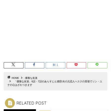
1
HOME
優雅な友達
「優雅な友達」6話・7話のあらすじと感想!夫の元恋人ヘスクの登場でソン・ユ
ナの心はざわつきます
RELATED POST