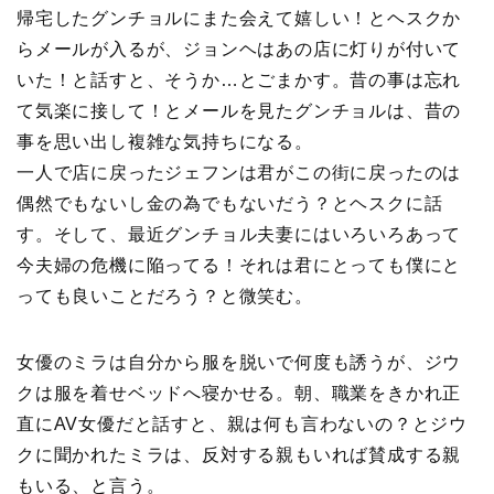
帰宅したグンチョルにまた会えて嬉しい！とヘスクか
らメールが入るが、ジョンヘはあの店に灯りが付いて
いた！と話すと、そうか…とごまかす。昔の事は忘れ
て気楽に接して！とメールを見たグンチョルは、昔の
事を思い出し複雑な気持ちになる。
一人で店に戻ったジェフンは君がこの街に戻ったのは
偶然でもないし金の為でもないだう？とヘスクに話
す。そして、最近グンチョル夫妻にはいろいろあって
今夫婦の危機に陥ってる！それは君にとっても僕にと
っても良いことだろう？と微笑む。
女優のミラは自分から服を脱いで何度も誘うが、ジウ
クは服を着せベッドへ寝かせる。朝、職業をきかれ正
直にAV女優だと話すと、親は何も言わないの？とジウ
クに聞かれたミラは、反対する親もいれば賛成する親
もいる、と言う。