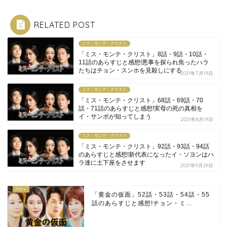
RELATED POST
ミス・モンテ・クリスト
「ミス・モンテ・クリスト」8話・9話・10話・
11話のあらすじと感想!悪事を探られ焦ったハラ
たちはチョン・スンホを見殺しにする
2021年7月19日
ミス・モンテ・クリスト
「ミス・モンテ・クリスト」68話・69話・70
話・71話のあらすじと感想!実母の死の真相を
イ・サンボが知ってしまう
2021年8月19日
ミス・モンテ・クリスト
「ミス・モンテ・クリスト」92話・93話・94話
のあらすじと感想!新代表になったイ・ソヨンはハ
ラ達に土下座をさせます
2021年9月29日
「黄金の仮面」52話・53話・54話・55
話のあらすじと感想!チョン・ミ...