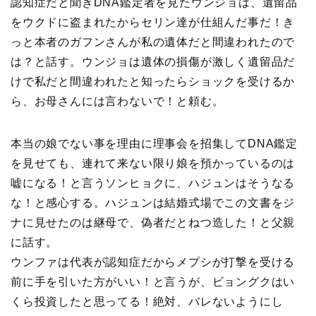
認知症だと聞きDNA鑑定者を見たウンジョは、遺留品
をウクドに盗まれたからセリン達が仕組んだ事だ！き
っと本者のガフンさんが私の遺体だと間違われたので
は？と話す。ウンジョは遺体の損傷が激しく遺留品だ
けで私だと間違われたと知ったらショックを受けるか
ら、お母さんには言わないで！と頼む。
本当の娘でない事を理由に理事会を招集してDNA鑑定
を見せても、連れて来ない限り娘を預かっているのは
嘘になる！と言うソンヒョクに、ハジュンはそうなる
な！と感心する。ハジュンは結婚式場でこの文書をジ
ナに見せたのは継母で、偽者だとねつ造した！と父親
に話す。
ウンファは代表が認知症だからメプシが打撃を受ける
前に手を引いた方がいい！と言うが、ビョングクはい
くら投資したと思ってる！絶対、バレないようにし