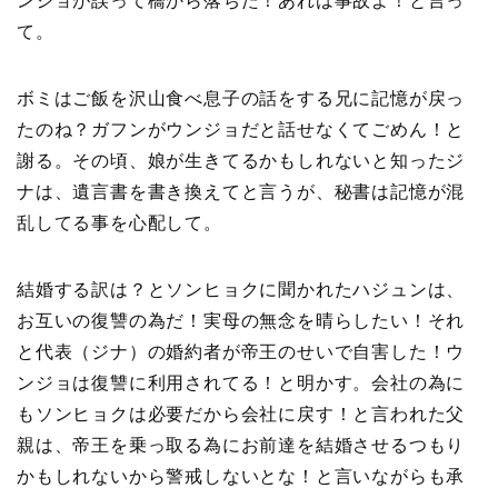
ンジョが誤って橋から落ちた！あれは事故よ！と言っ
て。
ボミはご飯を沢山食べ息子の話をする兄に記憶が戻っ
たのね？ガフンがウンジョだと話せなくてごめん！と
謝る。その頃、娘が生きてるかもしれないと知ったジ
ナは、遺言書を書き換えてと言うが、秘書は記憶が混
乱してる事を心配して。
結婚する訳は？とソンヒョクに聞かれたハジュンは、
お互いの復讐の為だ！実母の無念を晴らしたい！それ
と代表（ジナ）の婚約者が帝王のせいで自害した！ウ
ンジョは復讐に利用されてる！と明かす。会社の為に
もソンヒョクは必要だから会社に戻す！と言われた父
親は、帝王を乗っ取る為にお前達を結婚させるつもり
かもしれないから警戒しないとな！と言いながらも承