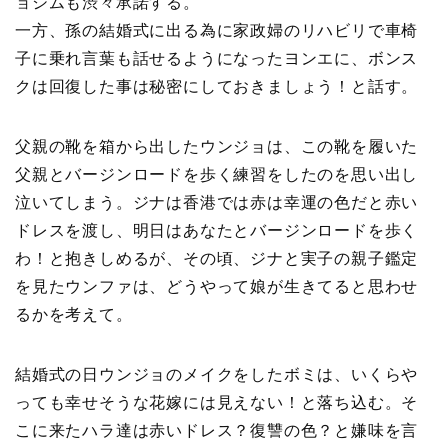
ョシムも渋々承諾する。
一方、孫の結婚式に出る為に家政婦のリハビリで車椅
子に乗れ言葉も話せるようになったヨンエに、ボンス
クは回復した事は秘密にしておきましょう！と話す。
父親の靴を箱から出したウンジョは、この靴を履いた
父親とバージンロードを歩く練習をしたのを思い出し
泣いてしまう。ジナは香港では赤は幸運の色だと赤い
ドレスを渡し、明日はあなたとバージンロードを歩く
わ！と抱きしめるが、その頃、ジナと実子の親子鑑定
を見たウンファは、どうやって娘が生きてると思わせ
るかを考えて。
結婚式の日ウンジョのメイクをしたボミは、いくらや
っても幸せそうな花嫁には見えない！と落ち込む。そ
こに来たハラ達は赤いドレス？復讐の色？と嫌味を言