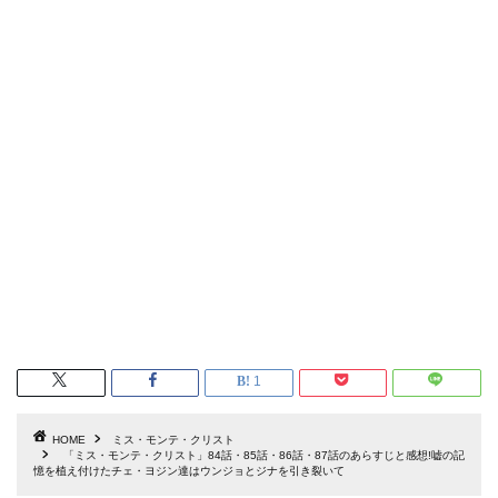
1
HOME
ミス・モンテ・クリスト
「ミス・モンテ・クリスト」84話・85話・86話・87話のあらすじと感想!嘘の記
憶を植え付けたチェ・ヨジン達はウンジョとジナを引き裂いて