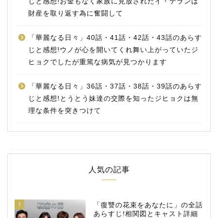
じと感想!お金もなく家族に見放されたイ・テランは
財産を取り返す為に奮闘して
「華麗なる日々」40話・41話・42話・43話のあらす
じと感想!ウノが心を開いてくれ舞い上がっていたジ
ヒョクでしたが重篤な病気が見つかります
「華麗なる日々」36話・37話・38話・39話のあらす
じと感想!とうとう妹達の交際を知ったジヒョクは無
理な条件を突きつけて
人気の記事
1
「復讐の花束をあなたに」の全話
あらすじ!相関図とキャスト詳細