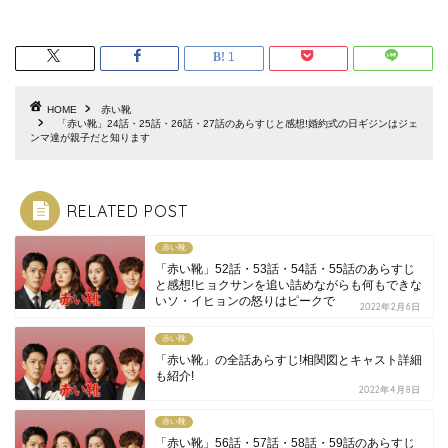
1
HOME
赤い靴
「赤い靴」24話・25話・26話・27話のあらすじと感想!婚約式の日ギジンはジェ
ンマ達が親子だと知ります
RELATED POST
赤い靴
「赤い靴」52話・53話・54話・55話のあらすじ
と感想!ヒョクサンを追い詰めながらも何もできな
いソ・イヒョンの怒りはピークで
2022年2月6日
赤い靴
「赤い靴」の全話あらすじ!相関図とキャスト詳細
も紹介!
2022年4月8日
赤い靴
「赤い靴」56話・57話・58話・59話のあらすじ