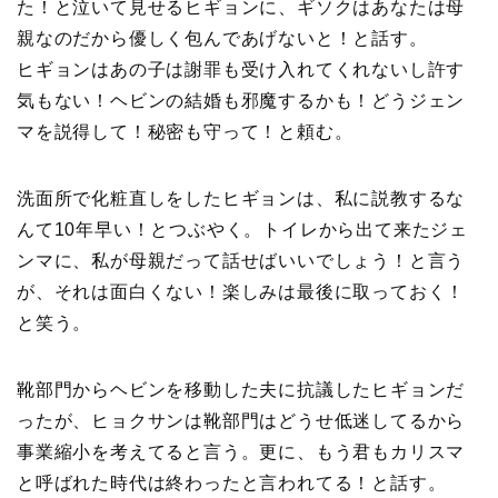
た！と泣いて見せるヒギョンに、ギソクはあなたは母
親なのだから優しく包んであげないと！と話す。
ヒギョンはあの子は謝罪も受け入れてくれないし許す
気もない！ヘビンの結婚も邪魔するかも！どうジェン
マを説得して！秘密も守って！と頼む。
洗面所で化粧直しをしたヒギョンは、私に説教するな
んて10年早い！とつぶやく。トイレから出て来たジェ
ンマに、私が母親だって話せばいいでしょう！と言う
が、それは面白くない！楽しみは最後に取っておく！
と笑う。
靴部門からヘビンを移動した夫に抗議したヒギョンだ
ったが、ヒョクサンは靴部門はどうせ低迷してるから
事業縮小を考えてると言う。更に、もう君もカリスマ
と呼ばれた時代は終わったと言われてる！と話す。