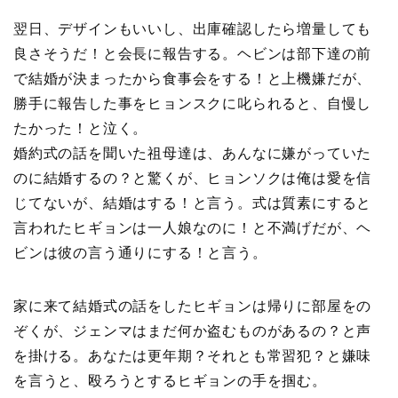
翌日、デザインもいいし、出庫確認したら増量しても
良さそうだ！と会長に報告する。ヘビンは部下達の前
で結婚が決まったから食事会をする！と上機嫌だが、
勝手に報告した事をヒョンスクに叱られると、自慢し
たかった！と泣く。
婚約式の話を聞いた祖母達は、あんなに嫌がっていた
のに結婚するの？と驚くが、ヒョンソクは俺は愛を信
じてないが、結婚はする！と言う。式は質素にすると
言われたヒギョンは一人娘なのに！と不満げだが、ヘ
ビンは彼の言う通りにする！と言う。
家に来て結婚式の話をしたヒギョンは帰りに部屋をの
ぞくが、ジェンマはまだ何か盗むものがあるの？と声
を掛ける。あなたは更年期？それとも常習犯？と嫌味
を言うと、殴ろうとするヒギョンの手を掴む。