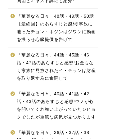
関図とキャスト詳細も紹介!
「華麗なる日々」48話・49話・50話
【最終回】のあらすじと感想!事故に
遭ったチョン・ホジンはジワンに動画
を撮らせ心臓提供を告げて
「華麗なる日々」44話・45話・46
話・47話のあらすじと感想!お金もな
く家族に見放されたイ・テランは財産
を取り返す為に奮闘して
「華麗なる日々」40話・41話・42
話・43話のあらすじと感想!ウノが心
を開いてくれ舞い上がっていたジヒョ
クでしたが重篤な病気が見つかります
「華麗なる日々」36話・37話・38