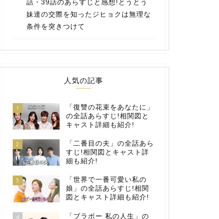
話・39話のあらすじと感想!とうとう
妹達の交際を知ったジヒョクは無理な
条件を突きつけて
人気の記事
「復讐の花束をあなたに」
1
の全話あらすじ!相関図と
キャスト詳細も紹介!
「二番目の夫」の全話あら
2
すじ!相関図とキャスト詳
細も紹介!
「世界で一番可愛い私の
3
娘」の全話あらすじ!相関
図とキャスト詳細も紹介!
「ブラボー 私の人生」の
4