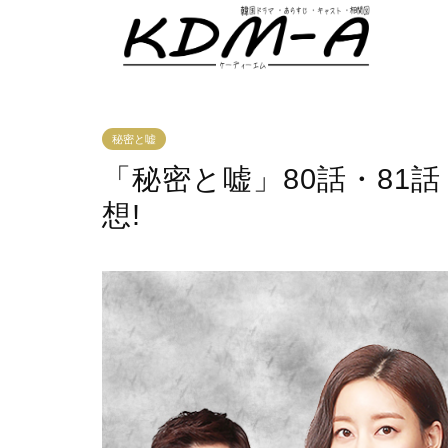
秘密と嘘
「秘密と嘘」80話・81話
想!