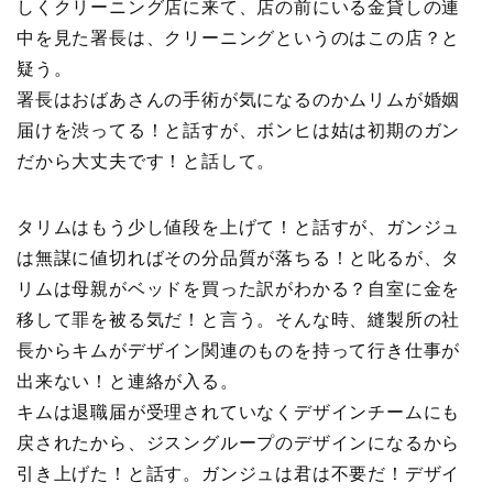
しくクリーニング店に来て、店の前にいる金貸しの連
中を見た署長は、クリーニングというのはこの店？と
疑う。
署長はおばあさんの手術が気になるのかムリムが婚姻
届けを渋ってる！と話すが、ボンヒは姑は初期のガン
だから大丈夫です！と話して。
タリムはもう少し値段を上げて！と話すが、ガンジュ
は無謀に値切ればその分品質が落ちる！と叱るが、タ
リムは母親がベッドを買った訳がわかる？自室に金を
移して罪を被る気だ！と言う。そんな時、縫製所の社
長からキムがデザイン関連のものを持って行き仕事が
出来ない！と連絡が入る。
キムは退職届が受理されていなくデザインチームにも
戻されたから、ジスングループのデザインになるから
引き上げた！と話す。ガンジュは君は不要だ！デザイ