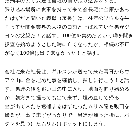
た刑事のムリム達は会社の前で張り込みをする。
張り込み場所に食事を持って来て会長宅に金庫があっ
たはずだと聞いた義母（署長）は、往年のソウルを牛
耳ってた闇金業界の大物の白熊と呼ばれていた男がジ
ヨンの父親だ！と話す。100億を集めたという噂を聞き
捜査を始めようとした時に亡くなったが、相続の不正
がなく100億は出て来なかった！と話す。
会社に来た社長は、ギルスンが送って来た写真からウ
アク山に金を埋めた事を確信し、探しに行こう！と話
す。男達の後を追い山の中に入り、地面を掘り始める
が、朝方まで掘っても出て来ず、埋め直して帰る。
金が出て来たら逮捕するはずだったムリム達も動画を
撮るが、出て来ずがっかりで。男達が帰った後に、ボ
タンを見つけたムリムはポケットにしまう。