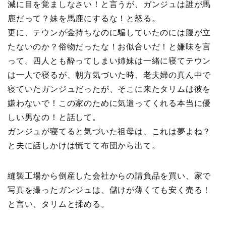
減に目を覚ましなさい！と言うが、ガンジュは誰が馬
鹿だって？妹を馬鹿にするな！と怒る。
更に、テウンが金持ちなのに騙していたのには腹が立
たないのか？俗物だったな！お似合いだ！と嫌味を言
って。四人とも酔ってしまい姉妹は一緒に寝てテウン
は一人で寝るが、朝方気づいた時、老夫婦の真ん中で
寝ていたガンジュだったが、そこに来たタリムは彼を
嫌わないで！この家のために気遣ってくれる本当に優
しい男なの！と話して。
ガンジュが寝てると気づいた祖母は、これは夢よね？
と夫に話しかけは慌てて布団から出て。
縫製工場から倒産した会社からの請負品を買い、家で
写真を撮ったガンジュは、儲けが薄くても安く売る！
と言い、タリムと揉める。