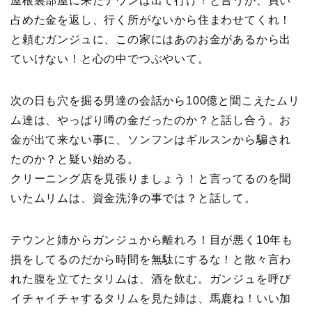
屋根裏部屋に来たテウンは出て行け！と言うが、買い
占めた金を返し、行く所がないから住まわせてくれ！
と頼むガンジュに、この家にはあのお金があるから出
ていけない！と心の中でつぶやいて。
次の日も穴を掘る男達の会話から100億と聞こえたムリ
ム達は、やっぱり噂の金だったのか？と話し合う。お
金が出て来ない事に、ソンフンはギルスンから騙され
たのか？と疑い始める。
クリーニング店を見張りましょう！と言ってるのを聞
いたムリムは、資金洗浄の事では？と話して。
テウンと姉からガンジュから離れろ！目が悪く10年も
損をしてるのだから時間を無駄にするな！と散々言わ
れた腹を立てたタリムは、酒を飲む。ガンジュを呼び
イチャイチャするタリムを見た姉は、馬鹿ね！いい加