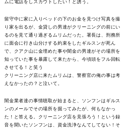
ムに電話をしスカウトしたい！と誘う。
留守中に家に入りベッドの下のお金を見つけ写真を撮
り家を出るが、金貸しの男達がクリーニングの前にい
るのを見て通り過ぎるムリムだった。署長は、刑務所
に面会に行き山分けする約束をしたギルスンが死ん
で、クアク山に金埋めた事や闇金の男達がその場所を
知っていた事を暴露して来たから、今頃頭をフル回転
させてる！と笑う
クリーニング店に来たムリムは、警察官の俺の事は考
えなかったの？と泣いて。
闇金業者達の事情聴取が始まると、ソンフンはギルス
ンのメールでその場所を掘ってみたが、何もなかっ
た！と答える。クリーニング店を見張ろう！という録
音を聞いたソンフンは、資金洗浄なんてしてない！そ