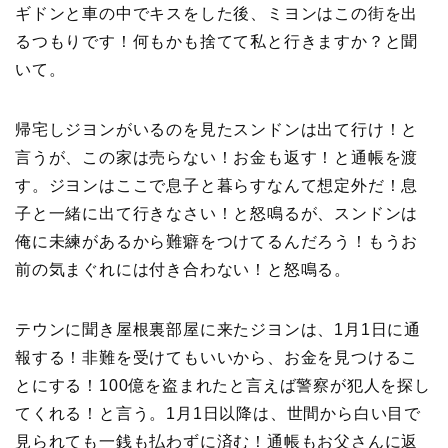
ギドンと車の中でキスをした後、ミヨンはこの街を出
るつもりです！何もかも捨てて私と行きますか？と聞
いて。
帰宅しジヨンがいるのを見たスンドンは出て行け！と
言うが、この家は売らない！お金も返す！と通帳を渡
す。ジヨンはここで息子と暮らすなんて想定外だ！息
子と一緒に出て行きなさい！と怒鳴るが、スンドンは
俺に未練があるから難癖をつけてるんだろう！もうお
前の気まぐれには付き合わない！と怒鳴る。
テウンに聞き屋根裏部屋に来たジヨンは、1月1日に通
報する！非難を受けてもいいから、お金を見つけるこ
とにする！100億を盗まれたと言えば警察が犯人を探し
てくれる！と言う。1月1日以降は、世間から白い目で
見られても一銭も払わずに済む！通帳もお父さんに返