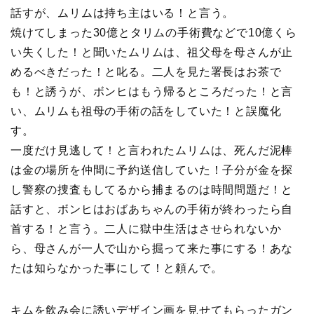
話すが、ムリムは持ち主はいる！と言う。
焼けてしまった30億とタリムの手術費などで10億くら
い失くした！と聞いたムリムは、祖父母を母さんが止
めるべきだった！と叱る。二人を見た署長はお茶で
も！と誘うが、ボンヒはもう帰るところだった！と言
い、ムリムも祖母の手術の話をしていた！と誤魔化
す。
一度だけ見逃して！と言われたムリムは、死んだ泥棒
は金の場所を仲間に予約送信していた！子分が金を探
し警察の捜査もしてるから捕まるのは時間問題だ！と
話すと、ボンヒはおばあちゃんの手術が終わったら自
首する！と言う。二人に獄中生活はさせられないか
ら、母さんが一人で山から掘って来た事にする！あな
たは知らなかった事にして！と頼んで。
キムを飲み会に誘いデザイン画を見せてもらったガン