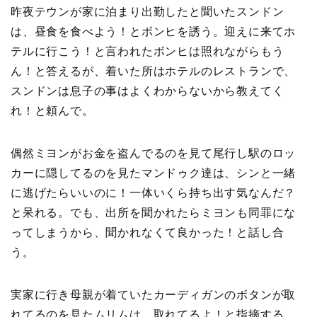
昨夜テウンが家に泊まり出勤したと聞いたスンドン
は、昼食を食べよう！とボンヒを誘う。迎えに来てホ
テルに行こう！と言われたボンヒは照れながらもう
ん！と答えるが、着いた所はホテルのレストランで、
スンドンは息子の事はよくわからないから教えてく
れ！と頼んで。
偶然ミヨンがお金を盗んでるのを見て尾行し駅のロッ
カーに隠してるのを見たマンドゥク達は、シンと一緒
に逃げたらいいのに！一体いくら持ち出す気なんだ？
と呆れる。でも、出所を聞かれたらミヨンも同罪にな
ってしまうから、聞かれなくて良かった！と話し合
う。
実家に行き母親が着ていたカーディガンのボタンが取
れてるのを見たムリムは、取れてるよ！と指摘する。