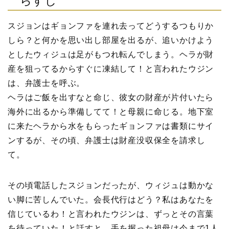
らすじ
スジョンはギョンファを連れ去ってどうするつもりか
しら？と何かを思い出し部屋を出るが、追いかけよう
としたウィジュは足がもつれ転んでしまう。ヘラが財
産を狙ってるからすぐに凍結して！と言われたウジン
は、弁護士を呼ぶ。
ヘラはご飯を出すなと命じ、彼女の財産が片付いたら
海外に出るから準備してて！と母親に命じる。地下室
に来たヘラから水をもらったギョンファは書類にサイ
ンするが、その頃、弁護士は財産没収保全を請求し
て。
その頃電話したスジョンだったが、ウィジュは動かな
い脚に苦しんでいた。会長代行はどう？私はあなたを
信じているわ！と言われたウジンは、ずっとその言葉
を待っていた！と話すと、手を握った祖母は今まで1人