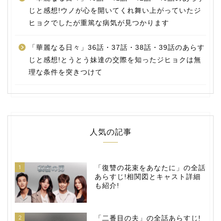
じと感想!ウノが心を開いてくれ舞い上がっていたジ
ヒョクでしたが重篤な病気が見つかります
「華麗なる日々」36話・37話・38話・39話のあらす
じと感想!とうとう妹達の交際を知ったジヒョクは無
理な条件を突きつけて
人気の記事
1
「復讐の花束をあなたに」の全話
あらすじ!相関図とキャスト詳細
も紹介!
2
「二番目の夫」の全話あらすじ!