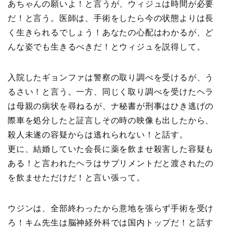
あちゃんの願いよ！と言うが、ウィジュは時間が必要
だ！と言う。医師は、手術をしたら今の状態よりは長
く生きられるでしょう！あなたの心配はわかるが、ど
んな姿でも生きるべきだ！とウィジュを説得して。
入院したギョンファは警察の取り調べを受けるが、う
るさい！と言う。一方、同じく取り調べを受けたヘラ
は母親の病状を尋ねるが、ナ秘書が刑事はひき逃げの
際車を処分したと証言しその時の映像も出したから、
殺人未遂の容疑からは逃れられない！と話す。
更に、結婚していた会長に薬を飲ませ殺害した容疑も
ある！と言われたヘラはサプリメントだと渡されたの
を飲ませただけだ！と言い張って。
ウジンは、全部終わったから意地を張らず手術を受け
ろ！キム先生は脳神経外科では国内トップだ！と話す