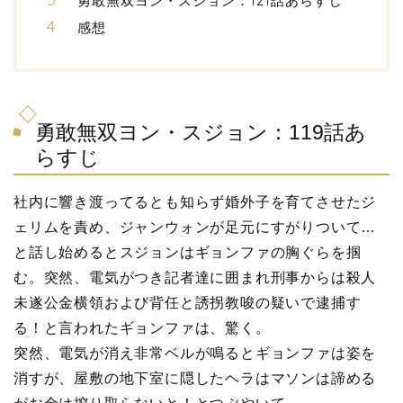
勇敢無双ヨン・スジョン：121話あらすじ
感想
勇敢無双ヨン・スジョン：119話あ
らすじ
社内に響き渡ってるとも知らず婚外子を育てさせたジ
ェリムを責め、ジャンウォンが足元にすがりついて…
と話し始めるとスジョンはギョンファの胸ぐらを掴
む。突然、電気がつき記者達に囲まれ刑事からは殺人
未遂公金横領および背任と誘拐教唆の疑いで逮捕す
る！と言われたギョンファは、驚く。
突然、電気が消え非常ベルが鳴るとギョンファは姿を
消すが、屋敷の地下室に隠したヘラはマソンは諦める