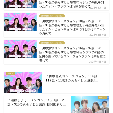
話・95話のあらすじと感想!ウィジュの病気を知
ったクォン・ファウンは治療を勧めて
2025年4月11日
勇敢無双ヨン・スジョン
「勇敢無双ヨン・スジョン」28話・29話・30
話・31話のあらすじと感想!悲しい過去を思い出
したオム・ヒョンギョンは家に押し掛けハニャン
を責めて
2025年2月19日
勇敢無双ヨン・スジョン
「勇敢無双ヨン・スジョン」96話・97話・98
話・99話のあらすじと感想!ギョンファの弱みの
証拠を握っているコン・ジョンファンは納骨堂に
現れて
2025年4月16日
「勇敢無双ヨン・スジョン」116話・
117話・118話のあらすじと感想!...
「結婚しよう、メンコンア！」1話・2
話・3話のあらすじと感想!相関図あり...