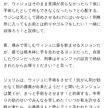
が、ウィジュはそのまま意識が戻らなかったら？仮に
手術したとして何もできなくなったら？と心配する。
ウジンは兄として諦めさせるわけにはいかない！刑務
所に入ってもお前とは釣りやゴルフをしたい！一緒に
頑張ろう！と説得して。
夜、痛みで苦しむウィジュに薬を飲ませるスジョンだ
が、庭では植木鉢に手を合わせるヨンエだった。自首
したウジンだったが、刑事はギョンファの証言で終結
されたからお帰りください！と言って。
ジェリムは、ウィジュに手術をさせて！抗がん剤が効
かなく別の腫瘍が出来たようだ！と聞いたスンジョン
は驚くが、きっと手術をさせます！と約束する。年寄
りの欲のせいでみんなを苦しめた！いつか私を許せる
時が来たら、お義母さんと呼んで！と言われたヨンエ