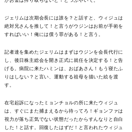
がお金は搾り取らないと！とつぶやいて。
ジェリムは次期会長には誰を？と話すと、ウィジュは
絶対兄さんを推して！と言うがウジンはお前が手術を
すればいい！俺には償う罪がある！と言う。
記者達を集めたジェリムはまずはウジンを会長代行に
し、後日株主総会を開き正式に就任を決定する！と告
げる。病院に来たハミンは、おばあさん！もう寝たふ
りはしない？と言い、運動する祖母を描いた絵を渡
す。
在宅起訴になったミョンチョルの所に来たウィジュ
は、すぐにまた捕まえるから待ってろ！ギョンファは
視力が落ち正気でない状態だったからすんなりと自白
した！と話す。回復したはずだ！と言われたウィジュ