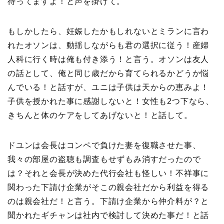
待ってますよ！と声を掛けて。
もしかしたら、妊娠したかもしれないとミランに言わ
れたオソンは、動揺しながらも君の選択に従う！産婦
人科に行く時は俺も付き添う！と言う。オソンは友人
の話として、俺と同じ歳だから育てられるかどうか悩
んでいる！と話すが、ユニは子供は天からの恵みよ！
子供を授かれた事に感謝しないと！女性も2つ下なら、
きちんと体のケアをしてあげないと！と話して。
ドユンは会長はコンペで負けた妻を復職させた事、
我々の部屋の盗聴も調査もせずもみ消すだったので
は？それと会長が決めた代行会社も怪しい！不祥事に
関わった下請け企業がそこの親会社だから利益を得る
のは親会社だ！と言う。下請け企業から仲介料が？と
聞かれたギチャンは社内で検討して決めた事だ！と話