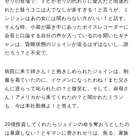
セリの登場で、ドヒがセリの代わりに愛人だと間違わ
れたと疑うユニは人でなしが多すぎる！と言うが、ミ
ンジュンはあの女には関わらない方がいい！と話す。
そんな時、小箱が届き中にあったボイスレコーダーに
会長と口論する自分の声が入っているのを聞いたギチ
ャンは、昏睡状態のジェインが送るはずはないし…誰
だろう？と不安で。
病院に来て姉さん！と抱きしめられたジェインは、制
服を着ていたのに、イケメンになったわね！また父さ
んに逆らって叱られたの？と微笑む。そして、叔母さ
ん！アメリカから来てくれたの？と聞かれたミラン
も、今は本社勤務よ！と答えて。
20億投資してくれたらジェインの命を奪おうとしたの
は暴露しない！とギマンに脅されセリは、焦る。家族