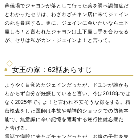
葬儀場でジャヨンが落として行った薬を調べ認知症だ
とわかったセリは、わざわざチキン店に来てジェイン
の死を暴露する。更に、ジェインに会いたいなら土下
座しろ！と言われたジャヨンは土下座し手を合わせる
が、セリは私がカン・ジェインよ！と言って。
女王の家：62話あらすじ
ようやく目覚めたジェインだったが、ドユンが誰かも
わからず自分が妊娠していると言い、今は2018年では
なく2025年ですよ！と言われ不安そうな顔をする。精
密検査をした医師は事故や精神的ショックでの防衛本
能で、無意識に辛い記憶を遮断する逆行性健忘症だ！
と告げる。
電話で病院に来たギチャンだったが、お腹の子供を失