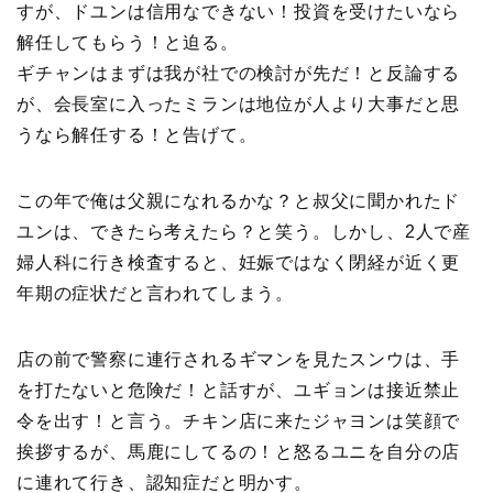
すが、ドユンは信用なできない！投資を受けたいなら
解任してもらう！と迫る。
ギチャンはまずは我が社での検討が先だ！と反論する
が、会長室に入ったミランは地位が人より大事だと思
うなら解任する！と告げて。
この年で俺は父親になれるかな？と叔父に聞かれたド
ユンは、できたら考えたら？と笑う。しかし、2人で産
婦人科に行き検査すると、妊娠ではなく閉経が近く更
年期の症状だと言われてしまう。
店の前で警察に連行されるギマンを見たスンウは、手
を打たないと危険だ！と話すが、ユギョンは接近禁止
令を出す！と言う。チキン店に来たジャヨンは笑顔で
挨拶するが、馬鹿にしてるの！と怒るユニを自分の店
に連れて行き、認知症だと明かす。