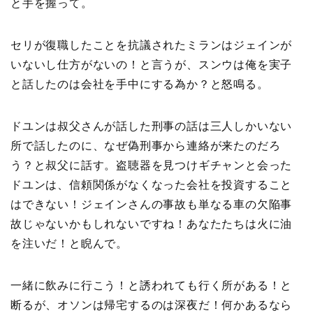
と手を握って。
セリが復職したことを抗議されたミランはジェインが
いないし仕方がないの！と言うが、スンウは俺を実子
と話したのは会社を手中にする為か？と怒鳴る。
ドユンは叔父さんが話した刑事の話は三人しかいない
所で話したのに、なぜ偽刑事から連絡が来たのだろ
う？と叔父に話す。盗聴器を見つけギチャンと会った
ドユンは、信頼関係がなくなった会社を投資すること
はできない！ジェインさんの事故も単なる車の欠陥事
故じゃないかもしれないですね！あなたたちは火に油
を注いだ！と睨んで。
一緒に飲みに行こう！と誘われても行く所がある！と
断るが、オソンは帰宅するのは深夜だ！何かあるなら