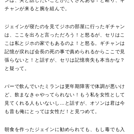
ンは、夫と話したいことがたくさんある！と断り、ギ
チャンが来ると腕を組んで。
ジェインが寝たのを見てジホの部屋に行ったギチャン
は、ここを出ろと言っただろう！と怒るが、セリはこ
こは私とジホの家でもあるのよ！と怒る。ギチャンは
記憶が戻れば会長の死の事で責められるからここで見
張らないと！と話すが、セリは記憶喪失も本当かな？
と疑って。
バーで飲んでいたミランは更年期障害で体調が悪いけ
ど、飲まなきゃやってられない！もう私を女性として
見てくれる人もいないし…と話すが、オソンは君は今
も昔も俺にとっては女性だ！と見つめて。
朝食を作ったジェインに勧められても、もし毒でも入