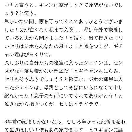
い！と言うと、ギマンは整形しすぎて原型がないでし
ょう？と笑う。
私がいない間、家を守ってくれてありがとうございま
した！父が亡くなり私まで入院し、母は海外で療養し
ていると夫から聞きました！と話す。出て行きたくな
いセリはジホをあなたの息子よ！と嘘をつくが、ギチ
ャン達はびっくりで。
久しぶりに自分たちの寝室に入ったジェインは、セン
スがなく落ち着かない部屋だ！とギチャンをにらみ、
セリもそう思うでしょう？と微笑む。ジホの部屋に入
ったジェインは、母親としてそばにいられなくて申し
訳なかった！息子のそばにいてくれてありがとう！と
泣きながら抱きつくが、セリはイライラで。
8年前の記憶しかないなら、むしろ辛かった記憶を忘れ
て生きほしい！僕もあの家で暮らす！とユギョンに話