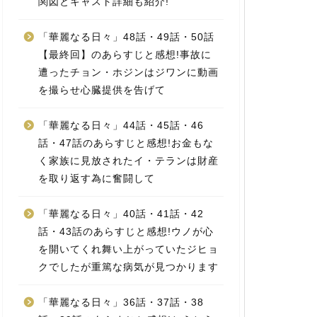
関図とキャスト詳細も紹介!
「華麗なる日々」48話・49話・50話
【最終回】のあらすじと感想!事故に
遭ったチョン・ホジンはジワンに動画
を撮らせ心臓提供を告げて
「華麗なる日々」44話・45話・46
話・47話のあらすじと感想!お金もな
く家族に見放されたイ・テランは財産
を取り返す為に奮闘して
「華麗なる日々」40話・41話・42
話・43話のあらすじと感想!ウノが心
を開いてくれ舞い上がっていたジヒョ
クでしたが重篤な病気が見つかります
「華麗なる日々」36話・37話・38