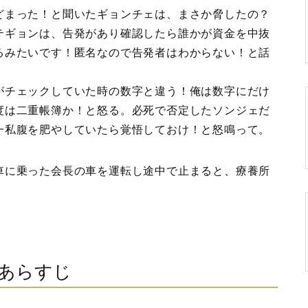
どまった！と聞いたギョンチェは、まさか脅したの？
テギョンは、告発があり確認したら誰かが資金を中抜
るみたいです！匿名なので告発者はわからない！と話
がチェックしていた時の数字と違う！俺は数字にだけ
度は二重帳簿か！と怒る。必死で否定したソンジェだ
一私腹を肥やしていたら覚悟しておけ！と怒鳴って。
車に乗った会長の車を運転し途中で止まると、療養所
話あらすじ