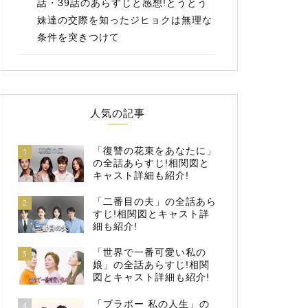
話・39話のあらすじと感想!とうとう
妹達の交際を知ったジヒョクは無理な
条件を突きつけて
人気の記事
「復讐の花束をあなたに」
1
の全話あらすじ!相関図と
キャスト詳細も紹介!
「二番目の夫」の全話あら
2
すじ!相関図とキャスト詳
細も紹介!
「世界で一番可愛い私の
3
娘」の全話あらすじ!相関
図とキャスト詳細も紹介!
「ブラボー 私の人生」の
4