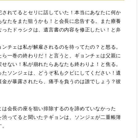
記されてるとセリに話していた！本当にあなたに何か
あなたをまた狙うかも！と会長に忠告する。また療養
なったドゥシクは、遺言書の内容を修正したい！と弁
ョンチェは私が解雇されるのを待ってたの？と怒る。
たら一巻の終わりだ！と言うと、ギョンチェは父親に
戻せない！私が崩れたらあなたも終わりよ！と焦る。
ったソンジェは、どうぞ私もクビにしてください！遺
裏金が暴露されたら、痛手を負うのは誰でしょう？彼
ヒは会長の座を狙い排除するのを諦めていなかった
を渋ってると聞いたテギョンは、ソンジェが二重帳簿
す。