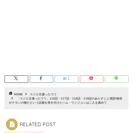
1
HOME
スジと出逢ったウリ
「スジと出逢ったウリ」116話・117話・118話・119話のあらすじと感想!検体
がナヨンの物だという証拠を突き付けたハム・ウンジョンは二人を責めて
RELATED POST