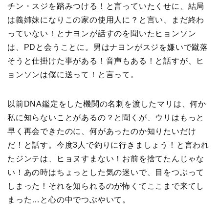
チン・スジを踏みつける！と言っていたくせに、結局
は義姉妹になりこの家の使用人に？と言い、まだ終わ
っていない！とナヨンが話すのを聞いたヒョンソン
は、PDと会うことに。男はナヨンがスジを嫌いで蹴落
そうと仕掛けた事がある！音声もある！と話すが、ヒ
ョンソンは僕に送って！と言って。
以前DNA鑑定をした機関の名刺を渡したマリは、何か
私に知らないことがあるの？と聞くが、ウリはもっと
早く再会できたのに、何があったのか知りたいだけ
だ！と話す。今度3人で釣りに行きましょう！と言われ
たジンテは、ヒョヌすまない！お前を捨てたんじゃな
い！あの時はちょっとした気の迷いで、目をつぶって
しまった！それを知られるのが怖くてここまで来てし
まった…と心の中でつぶやいて。