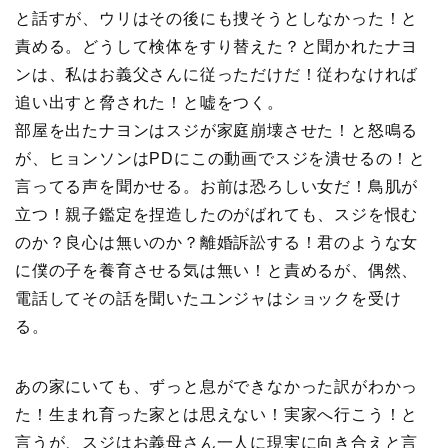
と話すが、ウリはその後にも捜そうとしなかった！と
責める。どうして検体をすり替えた？と聞かれたナヨ
ンは、私はお義父さんに従っただけだ！従わなければ
追い出すと脅された！と嘘をつく。
部屋を出たナヨンはスジが家庭崩壊させた！と怒鳴る
が、ヒョンソンはPDにこの動画でスジを潰せるの！と
言ってる声を聞かせる。お前は恐ろしい女だ！鳥肌が
立つ！親子鑑定を捏造したのがばれても、スジを恨む
のか？良心は無いのか？離婚訴訟する！君のような女
に僕の子を養育させる気は無い！と責めるが、偶然、
電話してその話を聞いたユンジャはショックを受け
る。
あの家にいても、ずっと息ができなかった訳がわかっ
た！生まれ育った家とは思えない！実家へ行こう！と
言うが、スジはお義母さん一人に現実に向き合えと言