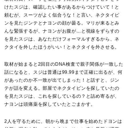
けたスジは、確認したい事があるからつけていて！と
頼むが、スーツがよく似合うな！と言い、ネクタイピ
ンを見たジンテとナヨンの顔が曇る。マリが来るとみ
んな緊張するが、ナヨンがお腹が…と視線をずらすの
を見たスジは、あなただけフォーマルすぎるから、ネ
クタイを外したほうがいい！とネクタイを外させる。
取材が始まると2回目のDNA検査で親子関係が一致した
話になると、スジは普通は99.99まで正確に出るが、何
があったのか不一致が出てしまった！と話すと、ジン
テが話を変える。部屋でネクタイピンを探していたの
を見たスジは、これを探しているの？と詰め寄るが、
ナヨンは頭痛薬を探していたとごまかす。
2人を守るために、朝から晩まで仕事を始めたドヨンは