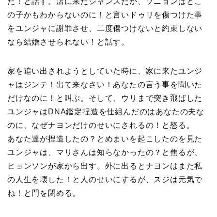
だ！と話す。店に来たジャンスだが、ソニョンはどこ
の子かもわからないのに！と言いドゥリを傷つけた事
をユンジャに謝罪させ、二度傷つけないと約束しない
なら結婚させられない！と話す。
家を追い出されようとしていた時に、家に来たユンジ
ャはジンテ！出て来なさい！あなたの言う事を聞いた
だけなのに！と叫ぶ。そして、ウリまで突き飛ばした
ユンジャはDNA鑑定捏造を仕組んだのはあなたの夫な
のに、なぜナヨンだけのせいにされるの！と怒る。
あなた達が捏造したの？とめまいを起こしたのを見た
ユンジャは、マリさんは知らなかったの？と焦るが、
ヒョンソンが家から出す。外に出るとナヨンはまた私
の人生を壊した！と人のせいにするが、スジは元気で
ね！と門を閉める。