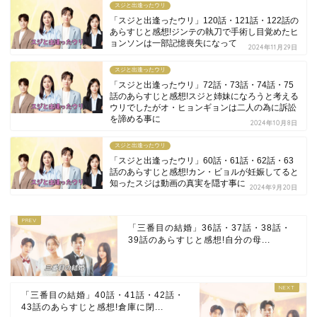
スジと出逢ったウリ
「スジと出逢ったウリ」120話・121話・122話の
あらすじと感想!ジンテの執刀で手術し目覚めたヒ
ョンソンは一部記憶喪失になって
2024年11月29日
スジと出逢ったウリ
「スジと出逢ったウリ」72話・73話・74話・75
話のあらすじと感想!スジと姉妹になろうと考える
ウリでしたがオ・ヒョンギョンは二人の為に訴訟
を諦める事に
2024年10月8日
スジと出逢ったウリ
「スジと出逢ったウリ」60話・61話・62話・63
話のあらすじと感想!カン・ビョルが妊娠してると
知ったスジは動画の真実を隠す事に
2024年9月20日
「三番目の結婚」36話・37話・38話・
39話のあらすじと感想!自分の母...
「三番目の結婚」40話・41話・42話・
43話のあらすじと感想!倉庫に閉...