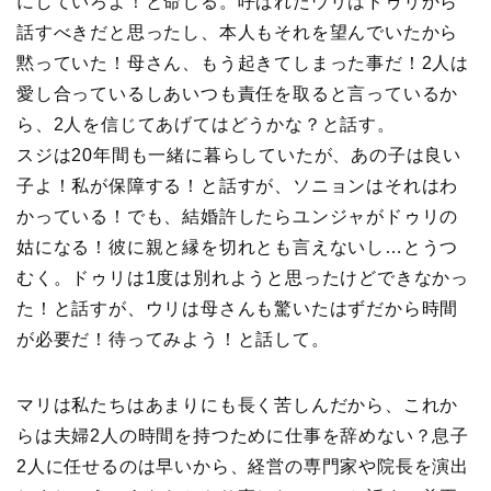
にしていろよ！と命じる。呼ばれたウリはドゥリから
話すべきだと思ったし、本人もそれを望んでいたから
黙っていた！母さん、もう起きてしまった事だ！2人は
愛し合っているしあいつも責任を取ると言っているか
ら、2人を信じてあげてはどうかな？と話す。
スジは20年間も一緒に暮らしていたが、あの子は良い
子よ！私が保障する！と話すが、ソニョンはそれはわ
かっている！でも、結婚許したらユンジャがドゥリの
姑になる！彼に親と縁を切れとも言えないし…とうつ
むく。ドゥリは1度は別れようと思ったけどできなかっ
た！と話すが、ウリは母さんも驚いたはずだから時間
が必要だ！待ってみよう！と話して。
マリは私たちはあまりにも長く苦しんだから、これか
らは夫婦2人の時間を持つために仕事を辞めない？息子
2人に任せるのは早いから、経営の専門家や院長を演出