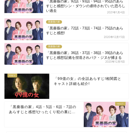
「黒薔薇の家」92話・93話・94話・95話のあら
すじと感想!シン・ダウンの虐待されていた恐ろし
い過去
2021年1月4日
黒薔薇の家
「黒薔薇の家」72話・73話・74話・75話のあら
すじと感想!
2020年12月15日
黒薔薇の家
「黒薔薇の家」36話・37話・38話・39話のあら
すじと感想!証拠を捏造されパク・ジヌが捕まる
2020年12月9日
「99億の女」の全話あらすじ!相関図と
キャスト詳細も紹介!
「黒薔薇の家」4話・5話・6話・7話の
あらすじと感想!ひったくり犯の裏に...