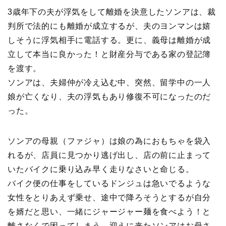
3歳年下の夫が浮気をして離婚を決意したソンアは、裁
判所で法的にも離婚が成立するが、夫のヨンマンは嬉
しそうに浮気相手に電話する。更に、義母は離婚が成
立して本当に良かった！と財産分与である家の登記簿
を渡す。
ソンアは、夫婦仲が冷え込む中、突然、留学中の一人
娘が亡くなり、夫の浮気もあり修復不可になったのだ
った。
ソンアの母親（ファジャ）は娘の為におもちゃを袋入
れるが、店員に見つかり逃げ出し、店の前に止まって
いたバイクに乗り込み早く走りなさいと命じる。
バイク便の仕事をしているドンジュは急いでるような
女性をとりあえず乗せ、途中で降ろそうとするが自分
を婿だと思い、一緒にジャージャー麺を食べよう！と
離さなくで困ってしまう。迎えに来たソンアはお母さ