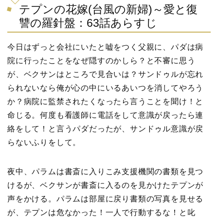
テプンの花嫁(台風の新婦)～愛と復
讐の羅針盤：63話あらすじ
今日はずっと会社にいたと嘘をつく父親に、パダは病
院に行ったことをなぜ隠すのかしら？と不審に思う
が、ベクサンはところで見合いは？サンドゥルが忘れ
られないなら俺が心の中にいるあいつを消してやろう
か？病院に監禁されたくなったら言うことを聞け！と
命じる。何度も看護師に電話をして意識が戻ったら連
絡をして！と言うパダだったが、サンドゥル意識が戻
らないふりをして。
夜中、パラムは書斎に入りこみ支援機関の書類を見つ
けるが、ベクサンが書斎に入るのを見かけたテプンが
声をかける。パラムは部屋に戻り書類の写真を見せる
が、テプンは危なかった！一人で行動するな！と叱