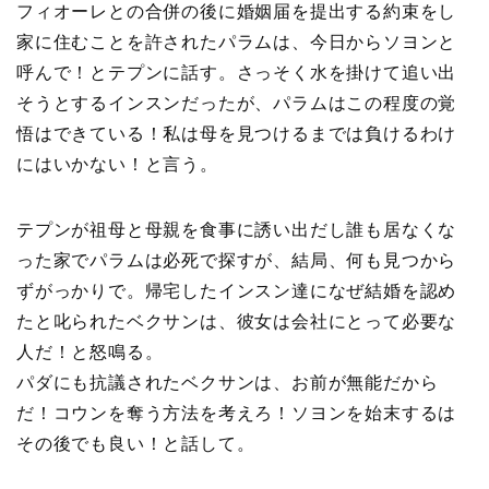
フィオーレとの合併の後に婚姻届を提出する約束をし
家に住むことを許されたパラムは、今日からソヨンと
呼んで！とテプンに話す。さっそく水を掛けて追い出
そうとするインスンだったが、パラムはこの程度の覚
悟はできている！私は母を見つけるまでは負けるわけ
にはいかない！と言う。
テプンが祖母と母親を食事に誘い出だし誰も居なくな
った家でパラムは必死で探すが、結局、何も見つから
ずがっかりで。帰宅したインスン達になぜ結婚を認め
たと叱られたベクサンは、彼女は会社にとって必要な
人だ！と怒鳴る。
パダにも抗議されたベクサンは、お前が無能だから
だ！コウンを奪う方法を考えろ！ソヨンを始末するは
その後でも良い！と話して。