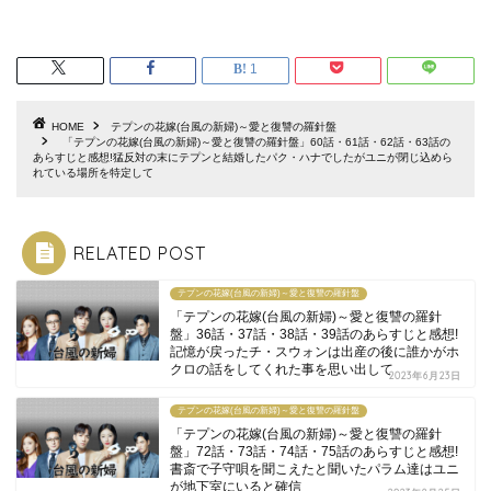
1
HOME
テプンの花嫁(台風の新婦)～愛と復讐の羅針盤
「テプンの花嫁(台風の新婦)～愛と復讐の羅針盤」60話・61話・62話・63話の
あらすじと感想!猛反対の末にテプンと結婚したパク・ハナでしたがユニが閉じ込めら
れている場所を特定して
RELATED POST
テプンの花嫁(台風の新婦)～愛と復讐の羅針盤
「テプンの花嫁(台風の新婦)～愛と復讐の羅針
盤」36話・37話・38話・39話のあらすじと感想!
記憶が戻ったチ・スウォンは出産の後に誰かがホ
クロの話をしてくれた事を思い出して
2023年6月23日
テプンの花嫁(台風の新婦)～愛と復讐の羅針盤
「テプンの花嫁(台風の新婦)～愛と復讐の羅針
盤」72話・73話・74話・75話のあらすじと感想!
書斎で子守唄を聞こえたと聞いたパラム達はユニ
が地下室にいると確信