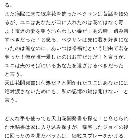
る。
また病院に来て彼岸花を飾ったベクサンは昔話を始め
るが、ユニはあなたが口に入れたのは花ではなく毒
よ！友達の妻を狙う汚らわしい毒だ！あの時、踏み潰
すべきだった！と怒る。ベクサンは先に君を好きにな
ったのは俺なのに、あいつは裕福だという理由で君を
奪った！俺が唯一愛したのはお前だけだ！と言うが、
ユニは夫のそばにいるあなたを遠ざけるべきだった！
と言う。
天山花開発書は何処だ？と聞かれたユニはあなたには
絶対渡さないためにも、私の記憶の鍵は開けない！と
言う。
どんな手を使っても天山花開発書を探せ！と命じられ
たホ秘書は家に入り込み探すが、帰宅したジョイの後
に回ったのを見たパラムは、細粒スプレーをかける。