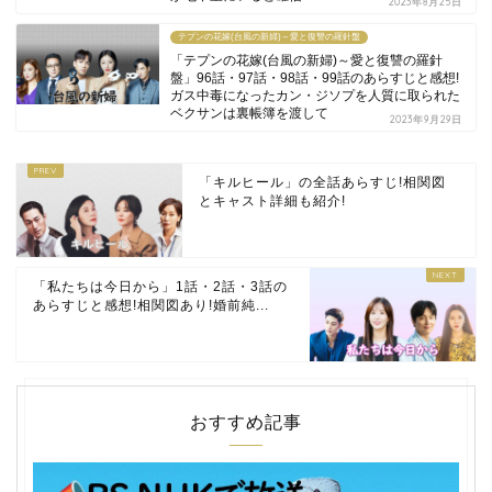
2023年8月25日
テプンの花嫁(台風の新婦)～愛と復讐の羅針盤
「テプンの花嫁(台風の新婦)～愛と復讐の羅針
盤」96話・97話・98話・99話のあらすじと感想!
ガス中毒になったカン・ジソプを人質に取られた
ベクサンは裏帳簿を渡して
2023年9月29日
「キルヒール」の全話あらすじ!相関図
とキャスト詳細も紹介!
「私たちは今日から」1話・2話・3話の
あらすじと感想!相関図あり!婚前純...
おすすめ記事