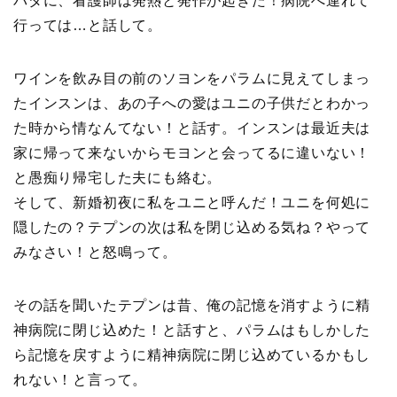
パダに、看護師は発熱と発作が起きた！病院へ連れて
行っては…と話して。
ワインを飲み目の前のソヨンをパラムに見えてしまっ
たインスンは、あの子への愛はユニの子供だとわかっ
た時から情なんてない！と話す。インスンは最近夫は
家に帰って来ないからモヨンと会ってるに違いない！
と愚痴り帰宅した夫にも絡む。
そして、新婚初夜に私をユニと呼んだ！ユニを何処に
隠したの？テプンの次は私を閉じ込める気ね？やって
みなさい！と怒鳴って。
その話を聞いたテプンは昔、俺の記憶を消すように精
神病院に閉じ込めた！と話すと、パラムはもしかした
ら記憶を戻すように精神病院に閉じ込めているかもし
れない！と言って。