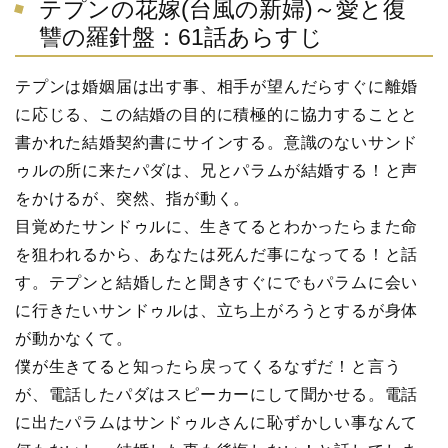
テプンの花嫁(台風の新婦)～愛と復
讐の羅針盤：61話あらすじ
テプンは婚姻届は出す事、相手が望んだらすぐに離婚
に応じる、この結婚の目的に積極的に協力することと
書かれた結婚契約書にサインする。意識のないサンド
ゥルの所に来たパダは、兄とパラムが結婚する！と声
をかけるが、突然、指が動く。
目覚めたサンドゥルに、生きてるとわかったらまた命
を狙われるから、あなたは死んだ事になってる！と話
す。テプンと結婚したと聞きすぐにでもパラムに会い
に行きたいサンドゥルは、立ち上がろうとするが身体
が動かなくて。
僕が生きてると知ったら戻ってくるなずだ！と言う
が、電話したパダはスピーカーにして聞かせる。電話
に出たパラムはサンドゥルさんに恥ずかしい事なんて