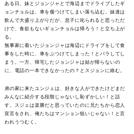
ある日、妹とジョンジャとで海辺までドライブしたギ
ョンチョルは、車を傷つけてしまい落ち込む。妹達は
飲んで大盛り上がりだが、息子に叱られると思っただ
けで、食欲もないギョンチョルは帰ろう！と立ち上が
る。
無事家に着いたジョンジャは海辺にドライブをして食
事をした時に、車をぶつけてしまった！とバラしてし
まう。一方、帰宅したジョンジャは姑が帰らないの
に、電話の一本できなかったの？とスジョンに絡む。
弟の家に来たユンジェは、好きな人ができたけどまだ
みんなに紹介する段階じゃないし恥ずかしい！と話
す。スジェは楽勝だと思っていたのに兄たちから恋人
宣言をされ、俺たちはマンション狙いじゃない！と言
われうつむく。