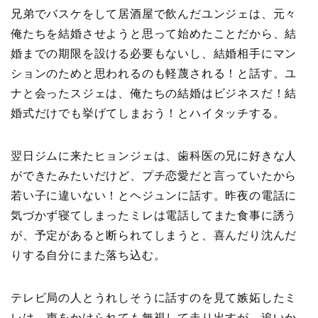
兄弟でバスケをして居酒屋で飲んだユンジェは、元々
俺たちを結婚させようと思って始めたことだから、結
婚までの期限を設ける必要もないし、結婚相手にマン
ションのためと思われるのも軽蔑される！と話す。ユ
ナと会ったスジェは、俺たちの結婚はビジネスだ！結
婚式だけでも挙げてしまおう！とハイタッチする。
翌日ジムに来たヒョンジェは、歯科医の兄に好きな人
ができたみたいだけど、プチ恋愛だと言っていたから
若い子に違いない！とヘジュンに話す。昨夜の電話に
気づかず寝てしまったミレは電話してまた食事に誘う
が、予定があると断られてしまうと、喜んだり沈んだ
りする自分にまた落ち込む。
テレビ局の人とうれしそうに話すのを見て嫉妬したミ
レは、声をかけられても無視して走り出すが、追いか