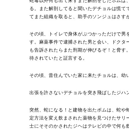
蛇毒以外何も出て来ずまた解剖をしたボムは
る。また解剖してると聞いたデチョルは慌て
てまた組織を取ると、助手のソンジュはさす
その頃、トイレで身体がぶつかっただけで男
す。麻薬事件で逮捕された男と会い、ドクタ
も告訴されたらまた刑期が伸びるぞ！と脅す
待されていたと証言する。
その頃、昔住んでいた家に来たチョルは、幼
出張を許さないデチョルを突き飛ばしたジハ
突然、蛇になる！と建物を出たボムは、蛇や
定方法を変え飲まされた薬物を見つけたサリ
士にそそのかされたジヘはテレビの中で何も