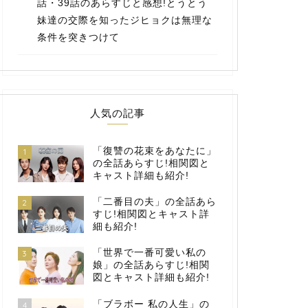
話・39話のあらすじと感想!とうとう
妹達の交際を知ったジヒョクは無理な
条件を突きつけて
人気の記事
「復讐の花束をあなたに」
1
の全話あらすじ!相関図と
キャスト詳細も紹介!
「二番目の夫」の全話あら
2
すじ!相関図とキャスト詳
細も紹介!
「世界で一番可愛い私の
3
娘」の全話あらすじ!相関
図とキャスト詳細も紹介!
「ブラボー 私の人生」の
4