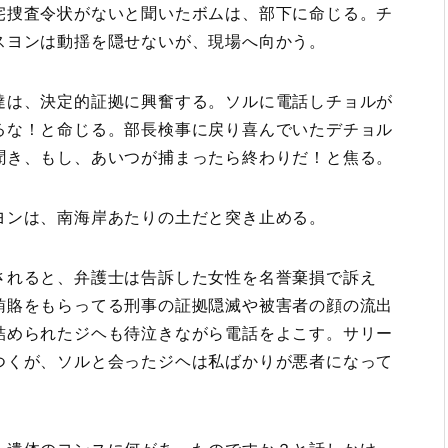
宅捜査令状がないと聞いたボムは、部下に命じる。チ
スヨンは動揺を隠せないが、現場へ向かう。
達は、決定的証拠に興奮する。ソルに電話しチョルが
るな！と命じる。部長検事に戻り喜んでいたデチョル
聞き、もし、あいつが捕まったら終わりだ！と焦る。
ヨンは、南海岸あたりの土だと突き止める。
されると、弁護士は告訴した女性を名誉棄損で訴え
賄賂をもらってる刑事の証拠隠滅や被害者の顔の流出
詰められたジヘも待泣きながら電話をよこす。サリー
つくが、ソルと会ったジヘは私ばかりが悪者になって