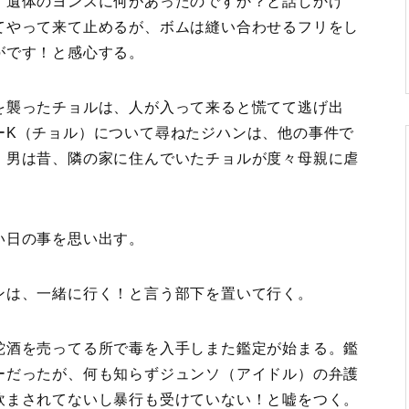
、遺体のヨンスに何があったのですか？と話しかけ
てやって来て止めるが、ボムは縫い合わせるフリをし
がです！と感心する。
を襲ったチョルは、人が入って来ると慌てて逃げ出
ーK（チョル）について尋ねたジハンは、他の事件で
。男は昔、隣の家に住んでいたチョルが度々母親に虐
い日の事を思い出す。
ンは、一緒に行く！と言う部下を置いて行く。
蛇酒を売ってる所で毒を入手しまた鑑定が始まる。鑑
ーだったが、何も知らずジュンソ（アイドル）の弁護
飲まされてないし暴行も受けていない！と嘘をつく。