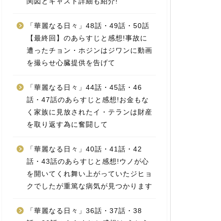
関図とキャスト詳細も紹介!
「華麗なる日々」48話・49話・50話
【最終回】のあらすじと感想!事故に
遭ったチョン・ホジンはジワンに動画
を撮らせ心臓提供を告げて
「華麗なる日々」44話・45話・46
話・47話のあらすじと感想!お金もな
く家族に見放されたイ・テランは財産
を取り返す為に奮闘して
「華麗なる日々」40話・41話・42
話・43話のあらすじと感想!ウノが心
を開いてくれ舞い上がっていたジヒョ
クでしたが重篤な病気が見つかります
「華麗なる日々」36話・37話・38