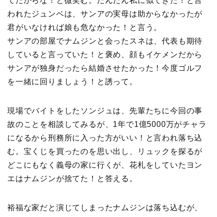
てたからな！と微笑む。だんだん私に似てきた！と言
われたジュンベは、サンアの実母は助からなかったが
君がいなければ娘も危なかった！と言う。
サンアの部屋でナムジンと会ったスネは、代表も期待
していると言っていた！と褒め、顔もイケメンだから
サンアが独身だったら結婚させたかった！今度ゴルフ
を一緒に回りましょう！と誘って。
現場でバイトをしたソンジュは、先輩たちに今回の事
故のことを相談してみるが、1年で1億5000万がチャラ
になるから刑務所に入った方がいい！と言われ落ち込
む。宝くじを買ったのを思い出し、リュックを探るが
どこにもなく義母の家に行くが、花札をしていたヨン
エはナムジンが捨てた！と答える。
裕福な家だと演じてしまったナムジンは落ち込むが、