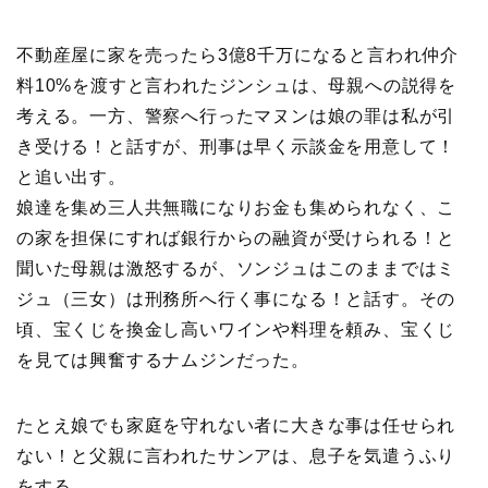
不動産屋に家を売ったら3億8千万になると言われ仲介
料10%を渡すと言われたジンシュは、母親への説得を
考える。一方、警察へ行ったマヌンは娘の罪は私が引
き受ける！と話すが、刑事は早く示談金を用意して！
と追い出す。
娘達を集め三人共無職になりお金も集められなく、こ
の家を担保にすれば銀行からの融資が受けられる！と
聞いた母親は激怒するが、ソンジュはこのままではミ
ジュ（三女）は刑務所へ行く事になる！と話す。その
頃、宝くじを換金し高いワインや料理を頼み、宝くじ
を見ては興奮するナムジンだった。
たとえ娘でも家庭を守れない者に大きな事は任せられ
ない！と父親に言われたサンアは、息子を気遣うふり
をする。