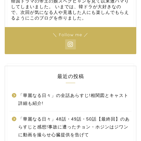
韓国ドラマの帝王の娘スベクヒャンを見て以来激ハマり
してしまいました。 いまでは、韓ドラが大好きなの
で、次回が気になる人や見逃した人にも楽しんでもらえ
るようにこのブログを作りました。
＼ Follow me ／
最近の投稿
「華麗なる日々」の全話あらすじ!相関図とキャスト
詳細も紹介!
「華麗なる日々」48話・49話・50話【最終回】のあ
らすじと感想!事故に遭ったチョン・ホジンはジワン
に動画を撮らせ心臓提供を告げて