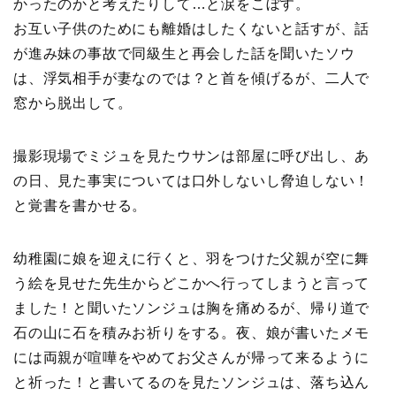
かったのかと考えたりして…と涙をこぼす。
お互い子供のためにも離婚はしたくないと話すが、話
が進み妹の事故で同級生と再会した話を聞いたソウ
は、浮気相手が妻なのでは？と首を傾げるが、二人で
窓から脱出して。
撮影現場でミジュを見たウサンは部屋に呼び出し、あ
の日、見た事実については口外しないし脅迫しない！
と覚書を書かせる。
幼稚園に娘を迎えに行くと、羽をつけた父親が空に舞
う絵を見せた先生からどこかへ行ってしまうと言って
ました！と聞いたソンジュは胸を痛めるが、帰り道で
石の山に石を積みお祈りをする。夜、娘が書いたメモ
には両親が喧嘩をやめてお父さんが帰って来るように
と祈った！と書いてるのを見たソンジュは、落ち込ん