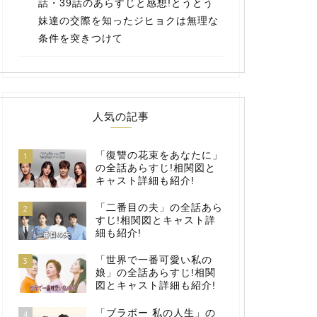
話・39話のあらすじと感想!とうとう
妹達の交際を知ったジヒョクは無理な
条件を突きつけて
人気の記事
「復讐の花束をあなたに」
1
の全話あらすじ!相関図と
キャスト詳細も紹介!
「二番目の夫」の全話あら
2
すじ!相関図とキャスト詳
細も紹介!
「世界で一番可愛い私の
3
娘」の全話あらすじ!相関
図とキャスト詳細も紹介!
「ブラボー 私の人生」の
4