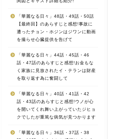
関図とキャスト詳細も紹介!
「華麗なる日々」48話・49話・50話
【最終回】のあらすじと感想!事故に
遭ったチョン・ホジンはジワンに動画
を撮らせ心臓提供を告げて
「華麗なる日々」44話・45話・46
話・47話のあらすじと感想!お金もな
く家族に見放されたイ・テランは財産
を取り返す為に奮闘して
「華麗なる日々」40話・41話・42
話・43話のあらすじと感想!ウノが心
を開いてくれ舞い上がっていたジヒョ
クでしたが重篤な病気が見つかります
「華麗なる日々」36話・37話・38