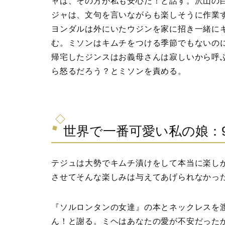
ャは、その方が私も安心だ！と話す。沢山の
ジャは、文句を言いながらも楽しそうに作業
ヨンダルは外にいたウジンを家に招き一緒に
む。ミソンはキムチをつける季節でもないの
帰宅したジンスはお義母さんは寂しいから呼
ら怒るだろう？とミソンを責める。
世界で一番可愛い私の娘：
テジュは大勢でキムチ漬けをして本当に楽し
させてそんな楽しみは与えてあげられなかっ
『ソルロンタンの女達』の本とネックレスを
ん！と謝る。ミヘはあなたの愛が不安だった