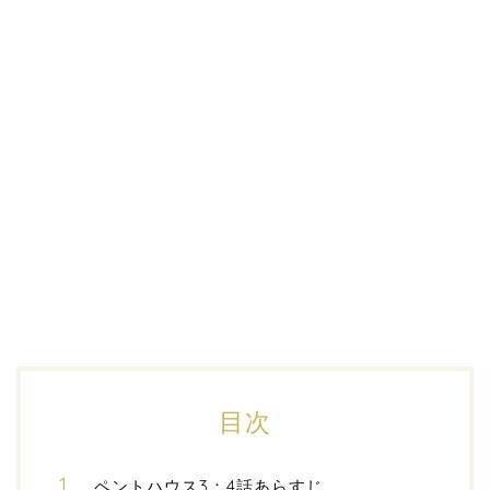
目次
ペントハウス3：4話あらすじ