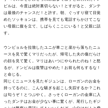
ピルは、今度は絶対裏切らない！とすがると、ダンテ
は最後のチャンスだ！と許す。朝、ぐっすり寝て目覚
めたソッキョンは、携帯を見ても電話すらかけてこな
い母親に腹を立て、しばらくここにいる！と父親に話
す。
ウンビョルを拉致したユニが車ごと崖から落ちたニュ
ースを見で驚くマリだったが、帰宅した夫の傷だらけ
の顔を見て驚く。マリはあいつにやられたのね！と怒
るが、ドンピルは復讐はやめた！お前も何もするな！
と命じる。
同じくニュースを見たギジュンは、ローガンのお金を
持ってるのに、こんな騒ぎを起こし失踪するか？これ
は匂うぞ！とつぶやく。さっそくローガンの金庫に入
ったダンテはお金が少ない事に驚くが、尾行したギジ