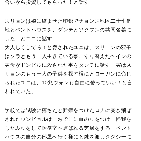
合いから投資してもらった！と話す。
スリョンは娘に盗ませた印鑑でチョンス地区二十七番
地とペントハウスを、ダンテとソクフンの共同名義に
した！とユニに話す。
大人しくしてろ！と脅されたユニは、スリョンの双子
はソラともう一人生きている事、すり替えたヘインの
実母がドンピルに殺された事をダンテに話す。実はス
リョンのもう一人の子供を探す様にとローガンに命じ
られたユニは、10兆ウォンも自由に使っていい！と言
われていた。
学校では試験に落ちたと難癖をつけたロナに突き飛ば
されたウンビョルは、おでこに血のりをつけ、怪我を
したふりをして医務室へ運ばれる芝居をする。ペント
ハウスの自分の部屋へ行く様にと鍵を渡しタクシーに