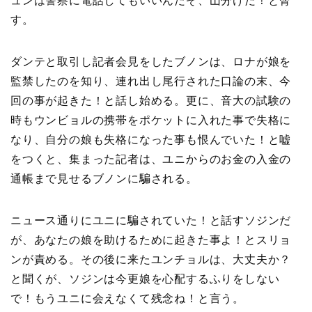
ュンは警察に電話してもいいんだぞ、山分けだ！と脅
す。
ダンテと取引し記者会見をしたブノンは、ロナが娘を
監禁したのを知り、連れ出し尾行された口論の末、今
回の事が起きた！と話し始める。更に、音大の試験の
時もウンビョルの携帯をポケットに入れた事で失格に
なり、自分の娘も失格になった事も恨んでいた！と嘘
をつくと、集まった記者は、ユニからのお金の入金の
通帳まで見せるブノンに騙される。
ニュース通りにユニに騙されていた！と話すソジンだ
が、あなたの娘を助けるために起きた事よ！とスリョ
ンが責める。その後に来たユンチョルは、大丈夫か？
と聞くが、ソジンは今更娘を心配するふりをしない
で！もうユニに会えなくて残念ね！と言う。