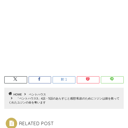
1
HOME
ペントハウス
「ペントハウス3」4話・5話のあらすじと感想!私欲のためにソジンは娘を救って
くれたユジンの命を奪います
RELATED POST