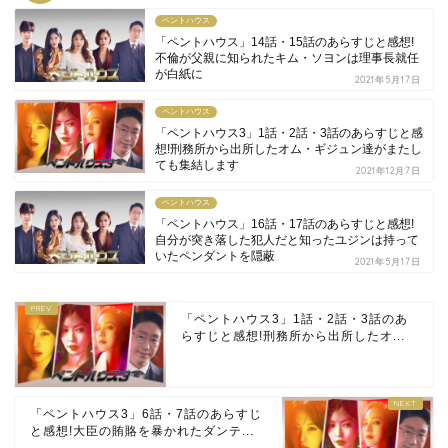
ペントハウス
「ペントハウス」14話・15話のあらすじと感想!
不倫が父親に知られたキム・ソヨンは理事長就任
が白紙に
2021年5月17日
ペントハウス
「ペントハウス3」1話・2話・3話のあらすじと感
想!刑務所から出所したオム・ギジュン達がまたし
ても集結します
2021年12月7日
ペントハウス
「ペントハウス」16話・17話のあらすじと感想!
自分が突き落した犯人だと知ったユジンは持って
いたペンダントを隠蔽
2021年5月17日
「ペントハウス3」1話・2話・3話のあ
らすじと感想!刑務所から出所したオ...
「ペントハウス3」6話・7話のあらすじ
と感想!大臣の賄賂を暴かれたダンテ...