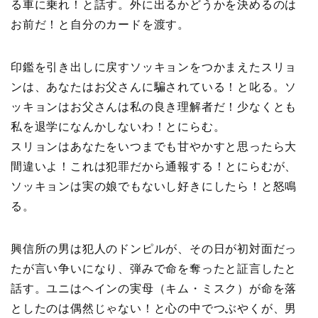
る車に乗れ！と話す。外に出るかどうかを決めるのは
お前だ！と自分のカードを渡す。
印鑑を引き出しに戻すソッキョンをつかまえたスリョ
ンは、あなたはお父さんに騙されている！と叱る。ソ
ッキョンはお父さんは私の良き理解者だ！少なくとも
私を退学になんかしないわ！とにらむ。
スリョンはあなたをいつまでも甘やかすと思ったら大
間違いよ！これは犯罪だから通報する！とにらむが、
ソッキョンは実の娘でもないし好きにしたら！と怒鳴
る。
興信所の男は犯人のドンピルが、その日が初対面だっ
たが言い争いになり、弾みで命を奪ったと証言したと
話す。ユニはヘインの実母（キム・ミスク）が命を落
としたのは偶然じゃない！と心の中でつぶやくが、男