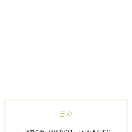
目次
復讐の渦～因縁の父娘～：64話あらすじ