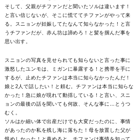
そして、父親がチファンだと聞いたソルは違います！
と言い信じないが、そこに慌ててチファンがやって来
る。スニョンが妊娠してたなんて知らなかった！と言
うチファンだが、赤ん坊は諦めろ！と髪を掴んだ事を
思い出す。
スニョンの写真を見せられても知らないと言った事に
激怒したユンモは、ミガンに暴露する！と携帯を手に
するが、止めたチファンは本当に知らなかったんだ！
娘と2人で話したい！と頼む。チファンは本当に知らな
かった！急に娘が現れて動揺している！と言い、スニ
ョンの最後の話を聞いても何故、そんな事に…とうつ
むく。
ソルはか細い体で出産だけでも大変だったのに、事情
があったのか私を残し海に落ちた！母を放置した父が
恨めしかった！と責めると、チファンは事情を知って