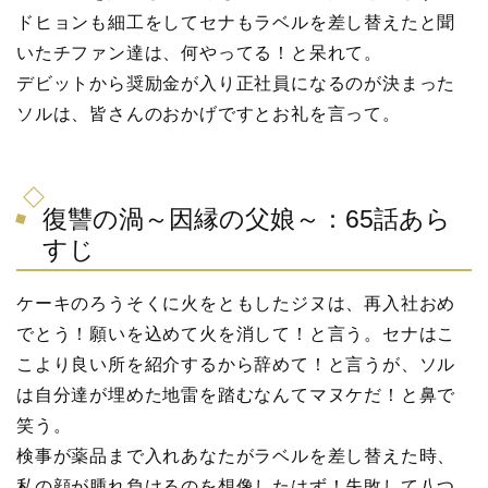
ドヒョンも細工をしてセナもラベルを差し替えたと聞
いたチファン達は、何やってる！と呆れて。
デビットから奨励金が入り正社員になるのが決まった
ソルは、皆さんのおかげですとお礼を言って。
復讐の渦～因縁の父娘～：65話あら
すじ
ケーキのろうそくに火をともしたジヌは、再入社おめ
でとう！願いを込めて火を消して！と言う。セナはこ
こより良い所を紹介するから辞めて！と言うが、ソル
は自分達が埋めた地雷を踏むなんてマヌケだ！と鼻で
笑う。
検事が薬品まで入れあなたがラベルを差し替えた時、
私の顔が腫れ負けるのを想像したはず！失敗して八つ