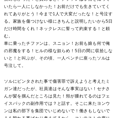
いたら一人にしなかった！お前だけでも生きていてく
れてありがとう！今まで1人で大変だったな！と号泣す
る。家族を傷つけない様にきちんと説明したいから5日
だけ時間をくれ！ネックレスに誓って約束する！と頼
む。
車に乗ったチファンは、スニョン！お前も娘も何で俺
の邪魔をする！ヒルの様な奴らめ！5日の間に収拾しな
いと！と叫ぶが、その頃、一人ベンチに座ったソルは
号泣して。
ソルにビンタされた事で傷害罪で訴えようと考えたミ
ガン達だったが、社員達はそんな事実はない！セナさ
んが髪を掴んだところは見た！頬が腫れてるのはフェ
イスパックの副作用では？と話す。そこに来たヨンウ
ンは私の部下を集団でいじめないで！働きもしないで