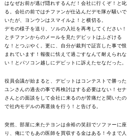
はなぜお前が逃げ隠れするんだ！会社に行くぞ！と叱
る。会社の前ではチファンが仕込んだデモ隊が騒いで
いたが、ヨンウンはスマイルよ！と横切る。
デモの様子を送り、ソルの入社を再考してください！
とチファンからのメールを見たデビットはふざける
な！とつぶやく。更に、自分が裁判で証言した事で恨
まれています！報復に怯えて過ごすなんて耐えられな
い！とパソコン越しにデビットに訴えたセなだった。
役員会議が始まると、デビットはコンテストで勝った
ユンさんの過去の事で再検討はする必要はない！セナ
さんとの面談をして会社に来るのが苦痛だと聞いたの
で社内モデルの再選抜を行う！と告げる。
突然、部屋に来たテヨンは余裕の笑顔でソファーに座
り、俺にでもあの医師を買収する金はある！今まで人