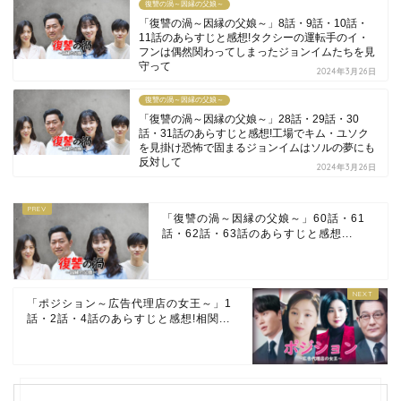
復讐の渦～因縁の父娘～
「復讐の渦～因縁の父娘～」8話・9話・10話・
11話のあらすじと感想!タクシーの運転手のイ・
フンは偶然関わってしまったジョンイムたちを見
守って
2024年3月26日
復讐の渦～因縁の父娘～
「復讐の渦～因縁の父娘～」28話・29話・30
話・31話のあらすじと感想!工場でキム・ユソク
を見掛け恐怖で固まるジョンイムはソルの夢にも
反対して
2024年3月26日
「復讐の渦～因縁の父娘～」60話・61
話・62話・63話のあらすじと感想...
「ポジション～広告代理店の女王～」1
話・2話・4話のあらすじと感想!相関...