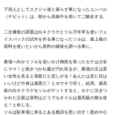
下宿人としてスクジャ達と暮らす事になったユンバル
（デビット）は、朝から高級牛を焼いてご馳走する。
二次審査の課題は白キクラゲとツル万年草を使いフェ
イスパックの試作を作る事になったソルは、最上級の
原料を使いたいから原料の確保を調べる事に。
農場へ向かうソルを追いかけ偶然を装ったセナは少女
にママ！と抱きつかれ服が汚れ叱るが、農場の主は若
い女性を見ると母親だと恋しがる！あんたは見た目は
いいけど中身は最悪だ！とホウキで叩く。結局、最高
級の白キクラゲをソルがゲットすると、セナに泣きつ
かれた父親は原料はどうでもオイルは最高級の物を使
え！と命じる。
ソルは駐車場に来るとある教訓を思い出す！慰めや心