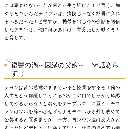
には恵まれなかったが何とか生き延びた！と言う。胸
ぐらをつかんだチファンは、病院じゃなく納骨に入れ
るべきだった！と脅すが、携帯を出し今の会話を送信
したテヨンは、俺に何かあれば、弟分たちが動くぞ！
と脅して。
復讐の渦～因縁の父娘～：66話あら
すじ
テヨンは昔の感覚のままでいると怪我をするぞ！俺の
人生をどう保証してくれるのかこの目でしっかり確認
してやるからな！と名刺をテーブルの上に置く。チフ
ァンはソルを辞めさせずセナをモデルから外し改めて
公募すると聞き驚くが、一方、ヨンウン達は変人かと
思ったけどデビットは潔くていい！仕事の進め方も学