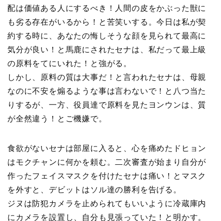
配は価値ある人にするべき！人間の皮をかぶった獣に
も劣る存在がいるから！と苦笑いする。今日は私が契
約する時に、あなたの悔しそうな顔を見られて最高に
気分が良い！と馬鹿にされたセナは、私だって最上級
の原料をてにいれた！と強がる。
しかし、原料の質は大事だ！と言われたセナは、母親
なのに不安を煽るような事は言わないで！と八つ当た
りするが、一方、役員達で原料を見たヨンウンは、質
が全然違う！とご機嫌で。
食欲がないセナは部屋に入ると、心を痛めたドヒョン
はモクチャンに何かを頼む。二次審査が始まり自分が
作ったフェイスマスクを付けたセナは痛い！とマスク
を外すと、デビットはソル達の勝利を告げる。
ジヌは防犯カメラを止められてもいいように冷蔵庫内
にカメラを設置し、自分も見張っていた！と明かす。