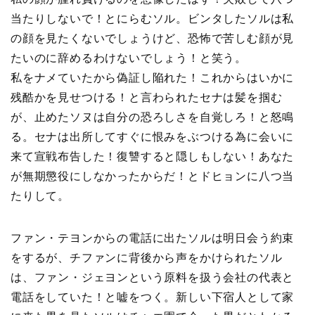
当たりしないで！とにらむソル。ビンタしたソルは私
の顔を見たくないでしょうけど、恐怖で苦しむ顔が見
たいのに辞めるわけないでしょう！と笑う。
私をナメていたから偽証し陥れた！これからはいかに
残酷かを見せつける！と言わられたセナは髪を掴む
が、止めたソヌは自分の恐ろしさを自覚しろ！と怒鳴
る。セナは出所してすぐに恨みをぶつける為に会いに
来て宣戦布告した！復讐すると隠しもしない！あなた
が無期懲役にしなかったからだ！とドヒョンに八つ当
たりして。
ファン・テヨンからの電話に出たソルは明日会う約束
をするが、チファンに背後から声をかけられたソル
は、ファン・ジェヨンという原料を扱う会社の代表と
電話をしていた！と嘘をつく。新しい下宿人として家