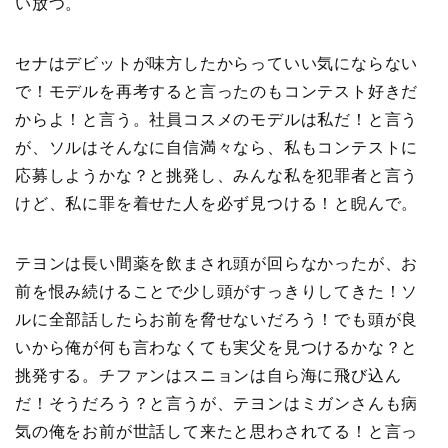
い放つ。
セナはデビットが味方したからっていい気にならない
で！モデルを再考すると言ったのもコンテスト好きだ
からよ！と言う。社員コスメのモデルは私だ！と言う
が、ソルはそんなに自信満々なら、私もコンテストに
応募しようかな？と挑発し、みんな私を犯罪者と言う
けど、私に罪を着せた人を必ず見つける！と睨んで。
テヨンは長い間薬を飲まされ頭が回らなかったが、お
前を恨み続けることで少し頭がすっきりしてきた！ソ
ルに全部話したらお前を脅せないだろう！でも頭が良
いから俺が何も言わなくても実父を見つけるかな？と
挑発する。チファンはスニョンは自ら海に飛び込ん
だ！そうだろう？と言うが、テヨンはミガンさんも病
気の俺をお前が世話して来たと思わされてる！と言っ