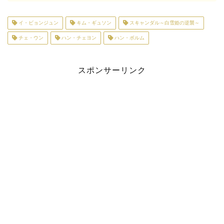
イ・ビョンジュン
キム・ギュソン
スキャンダル～白雪姫の逆襲～
チェ・ウン
ハン・チェヨン
ハン・ボルム
スポンサーリンク