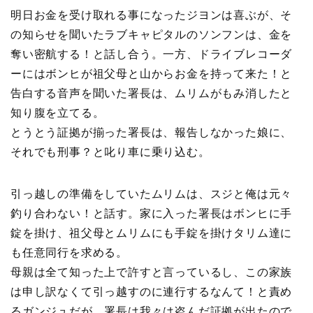
明日お金を受け取れる事になったジヨンは喜ぶが、そ
の知らせを聞いたラブキャピタルのソンフンは、金を
奪い密航する！と話し合う。一方、ドライブレコーダ
ーにはボンヒが祖父母と山からお金を持って来た！と
告白する音声を聞いた署長は、ムリムがもみ消したと
知り腹を立てる。
とうとう証拠が揃った署長は、報告しなかった娘に、
それでも刑事？と叱り車に乗り込む。
引っ越しの準備をしていたムリムは、スジと俺は元々
釣り合わない！と話す。家に入った署長はボンヒに手
錠を掛け、祖父母とムリムにも手錠を掛けタリム達に
も任意同行を求める。
母親は全て知った上で許すと言っているし、この家族
は申し訳なくて引っ越すのに連行するなんて！と責め
るガンジュだが、署長は我々は盗んだ証拠が出たので