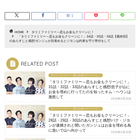
1
HOME
タリミファミリー～恋もお金もクリーンに！
「タリミファミリー～恋もお金もクリーンに！」34話・35話・36話【最終回】
のあらすじと感想!ガンジュが目覚めるとジヨンは約束を守り寄付をして
RELATED POST
タリミファミリー～恋もお金もクリーンに！
「タリミファミリー～恋もお金もクリーンに！」
31話・32話・33話のあらすじと感想!息子が山に
お金を埋めに行ってたのを知ったキム・ヘウンは
激怒して
2026年6月26日
タリミファミリー～恋もお金もクリーンに！
「タリミファミリー～恋もお金もクリーンに！」
28話・29話・30話のあらすじと感想!パク・ジヨ
ンが逮捕されと聞いたガンジュはお金を埋める為
に急いで山へ向かって
2026年6月26日