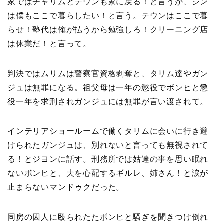
家ではチャリムとテウンも家に戻る！と言うが、シン
は僕もここで暮らしたい！と言う。テウンはここで暮
らせ！塾代は俺が払うから勉強しろ！クリーニング店
は休業だ！と言って。
判決ではムリムは警察官資格剥奪と、タリム達やガン
ジュは無罪になる。祖父母は一年の懲役でボンヒと懲
役一年を求刑されガンジュには無罪が言い渡されて。
インテリアショールームで働くタリムに会いに行き避
けられたガンジュは、別れないと言っても無視されて
る！とジヨンに話す。刑務所では姑達の事を思い眠れ
ないボンヒと、夫を心配するギルレ、姉さん！と涙が
止まらないマンドゥクだった。
同房の囚人に殴られたたボンヒと騒ぎを聞きつけ倒れ