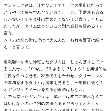
マンドゥク達は、仕方ない！でも、他の場所に行って
どうやって暮らすんだ？と泣く。一方、子供達も去る
しかない！でも会社は辞めたくない！と言うチャリム
だったが、タリムはガンジュと別れ会社も辞める！と
言う。
ムリムは別の街に行けば大丈夫だ！おれも警官は続け
る！と言って。
退職願いを出し帰宅したタリムは、しょんぼりしてい
る祖父母に、100歳まで生きるんでしょう！と無理矢理
ご飯を食べさせる。家族で力を合わせ、クリーニング
の業務をするタリムは携帯を見ると、一年後に会う？
とガンジュのメールを見るが返信はしない。
おでん屋いたガンジュは、俺たちは本当に別れなくて
はいけないのか？別の方法もあるだろう？と言うが、
タリムはもう終わったの！もう連絡しないで！名前も