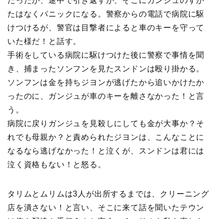
だったが、途中で引き返すが、そこにガンジュのすが
たはなくパニックになる。警察からの電話で病院に駆
けつけるが、警官は目撃者によると車のキーを守って
いた様だ！と話す。
手術をしている病院に駆けつけた後に警察で事情を聞
き、捕まったソンフンを見たスンドンは殴り掛かる。
ソンフンは金を持ちジヨンが逃げたから追いかけたか
ったのに、ガンジュが車のキーを離さなかった！と言
う。
病院に戻りガンジュを見殺しにしても金が大事か？そ
れでも母親か？と責められたジヨンは、こんなことに
なるなら逃げなかった！と泣くが、スンドンは君には
泣く資格もない！と怒る。
タリムとムリムは3人が出所するまでは、クリーニング
店を潰さない！と言い、そこに来て話を聞いたテウン