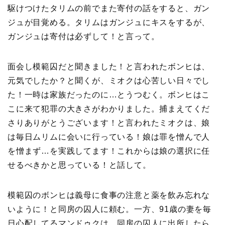
駆けつけたタリムの前でまた寄付の話をすると、ガン
ジュが目覚める。タリムはガンジュにキスをするが、
ガンジュは寄付は必ずして！と言って。
面会し模範囚だと聞きました！と言われたボンヒは、
元気でしたか？と聞くが、ミオクは心苦しい日々でし
た！一時は家族だったのに…とうつむく。ボンヒはこ
こに来て犯罪の大きさがわかりました。捕まえてくだ
さりありがとうございます！と言われたミオクは、娘
は毎日ムリムに会いに行っている！娘は罪を憎んで人
を憎まず…を実践してます！これからは娘の選択に任
せるべきかと思っている！と話して。
模範囚のボンヒは義母に食事の注意と薬を飲み忘れな
いように！と同房の囚人に頼む。一方、91歳の妻を毎
日心配してるマンドゥクは、同房の囚人に出所したら