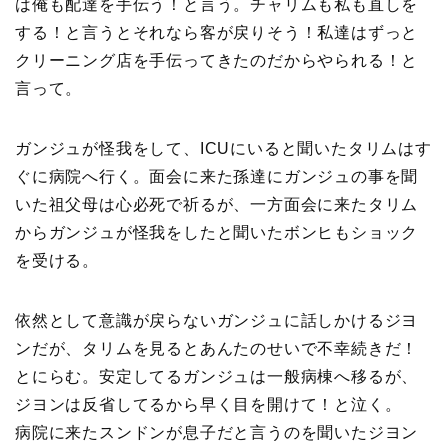
は俺も配達を手伝う！と言う。チャリムも私も直しを
する！と言うとそれなら客が戻りそう！私達はずっと
クリーニング店を手伝ってきたのだからやられる！と
言って。
ガンジュが怪我をして、ICUにいると聞いたタリムはす
ぐに病院へ行く。面会に来た孫達にガンジュの事を聞
いた祖父母は心必死で祈るが、一方面会に来たタリム
からガンジュが怪我をしたと聞いたボンヒもショック
を受ける。
依然として意識が戻らないガンジュに話しかけるジヨ
ンだが、タリムを見るとあんたのせいで不幸続きだ！
とにらむ。安定してるガンジュは一般病棟へ移るが、
ジヨンは反省してるから早く目を開けて！と泣く。
病院に来たスンドンが息子だと言うのを聞いたジヨン