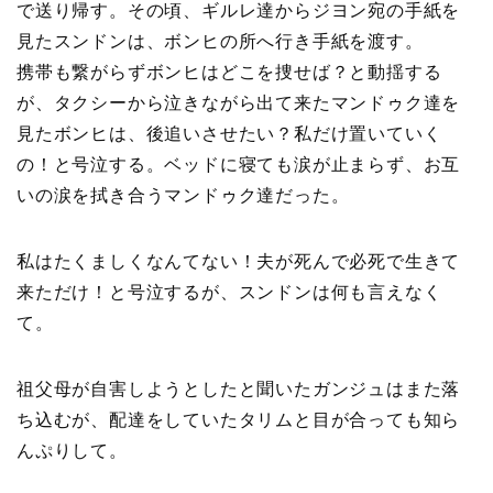
で送り帰す。その頃、ギルレ達からジヨン宛の手紙を
見たスンドンは、ボンヒの所へ行き手紙を渡す。
携帯も繋がらずボンヒはどこを捜せば？と動揺する
が、タクシーから泣きながら出て来たマンドゥク達を
見たボンヒは、後追いさせたい？私だけ置いていく
の！と号泣する。ベッドに寝ても涙が止まらず、お互
いの涙を拭き合うマンドゥク達だった。
私はたくましくなんてない！夫が死んで必死で生きて
来ただけ！と号泣するが、スンドンは何も言えなく
て。
祖父母が自害しようとしたと聞いたガンジュはまた落
ち込むが、配達をしていたタリムと目が合っても知ら
んぷりして。