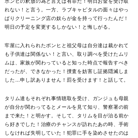
ボンヒの釈放の為と言えば有罪だ！明日お金を受け取
れない！と言う。一方、ラブキャピタルの面々はやっ
ぱりクリーニング店の奴らが金を持って行ったんだ！
明日の予定を変更するしかない！と悔しがる。
牢屋に入れられたボンヒと祖父母は自分達は裁かれて
も子供達は関係ない！と言い、取り調べを受けたムリ
ムは、家族が関わっていると知った時点で報告すべき
だったが、できなかった！捜査を妨害し証拠隠滅しま
した…申し訳ありません！罰を受けます！と話して。
タリム達もそれぞれ事情聴取を受け、ガンジュも母親
が自分が関わってるとメールを見て知り、警察署の前
まで来た！と明かす。そして、タリムを目が治る前か
ら好きでした！治療のチャンスが訪れたあの時、手術
しなければ失明していた！犯罪に手を染めさせたのは