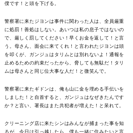
僕です！と頭を下げる。
警察署に来たジヨンは事件に関わった人は、全員厳重
に処罰！善処はしない。あいつは私の息子ではないの
で、厳しく罰してください！早くお金を返して！と言
う。母さん、面会に来てくれ！と言われたジヨンは頭
を叩くが、ガンジュはタリムとは別れないよ！通報を
止めるための約束だったから、脅しても無駄だ！タリ
ムは母さんと同じ位大事な人だ！と微笑んで。
警察署に来たギドンは、俺も山に金を埋める手伝いを
しました！と自首すると、ガンジュはなぜきたんです
か？と言い、署長はまた共犯者が増えた！と呆れて。
クリーニング店に来たシンはみんなが捕まった事を知
るが、今日は引っ越したら、僕も一緒に住みたいと言