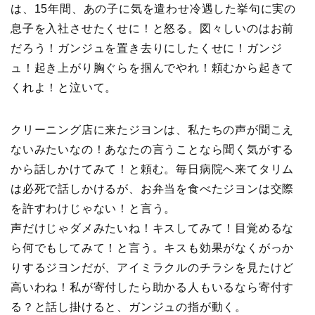
は、15年間、あの子に気を遣わせ冷遇した挙句に実の
息子を入社させたくせに！と怒る。図々しいのはお前
だろう！ガンジュを置き去りにしたくせに！ガンジ
ュ！起き上がり胸ぐらを掴んでやれ！頼むから起きて
くれよ！と泣いて。
クリーニング店に来たジヨンは、私たちの声が聞こえ
ないみたいなの！あなたの言うことなら聞く気がする
から話しかけてみて！と頼む。毎日病院へ来てタリム
は必死で話しかけるが、お弁当を食べたジヨンは交際
を許すわけじゃない！と言う。
声だけじゃダメみたいね！キスしてみて！目覚めるな
ら何でもしてみて！と言う。キスも効果がなくがっか
りするジヨンだが、アイミラクルのチラシを見たけど
高いわね！私が寄付したら助かる人もいるなら寄付す
る？と話し掛けると、ガンジュの指が動く。