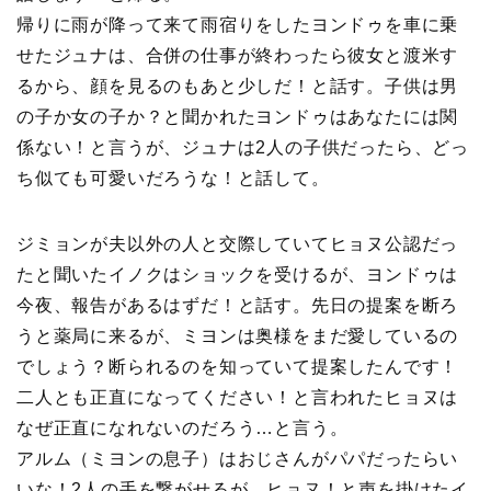
帰りに雨が降って来て雨宿りをしたヨンドゥを車に乗
せたジュナは、合併の仕事が終わったら彼女と渡米す
るから、顔を見るのもあと少しだ！と話す。子供は男
の子か女の子か？と聞かれたヨンドゥはあなたには関
係ない！と言うが、ジュナは2人の子供だったら、どっ
ち似ても可愛いだろうな！と話して。
ジミョンが夫以外の人と交際していてヒョヌ公認だっ
たと聞いたイノクはショックを受けるが、ヨンドゥは
今夜、報告があるはずだ！と話す。先日の提案を断ろ
うと薬局に来るが、ミヨンは奥様をまだ愛しているの
でしょう？断られるのを知っていて提案したんです！
二人とも正直になってください！と言われたヒョヌは
なぜ正直になれないのだろう…と言う。
アルム（ミヨンの息子）はおじさんがパパだったらい
いな！2人の手を繋がせるが、ヒョヌ！と声を掛けたイ