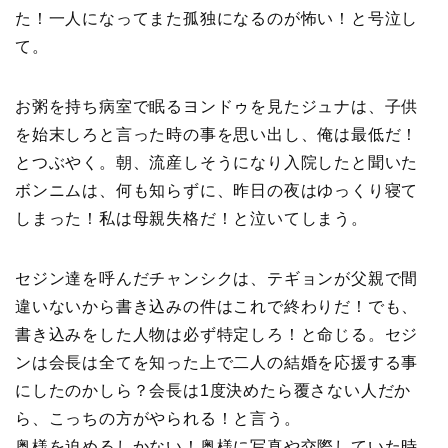
た！一人になってまた孤独になるのが怖い！と号泣し
て。
お粥を持ち病室で眠るヨンドゥを見たジュナは、子供
を始末しろと言った時の事を思い出し、俺は最低だ！
とつぶやく。朝、流産しそうになり入院したと聞いた
ボンニムは、何も知らずに、昨日の夜はゆっくり寝て
しまった！私は母親失格だ！と泣いてしまう。
セジン達を呼んだチャンシクは、テギョンが父親で間
違いないから書き込みの件はこれで終わりだ！でも、
書き込みをした人物は必ず特定しろ！と命じる。セジ
ンは会長は全てを知った上で二人の結婚を応援する事
にしたのかしら？会長は1度決めたら覆さない人だか
ら、こっちの方がやられる！と言う。
奥様を迫めるしかない！奥様に写真や交際していた時