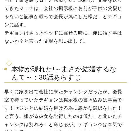
当だ！命を感じる！と感動する。泥酔した父親を送っ
てきたジュナは、会社の掲示板にお前が子供の父親じ
ゃないと記事が載って会長が気にした様だ！とテギョ
ンに話す。
テギョンはさっきベッドに寝せる時に、俺に話す事は
ないか？と言った父親を思い出して。
本物が現れた!～まさか結婚するな
んて～：30話あらすじ
早くに家を出て会社に来たチャンシクだったが、会長
室で待っていたテギョンは掲示板の書き込みは事実で
す！セジンとの結婚を避ける為に愚かな選択をした！
と言う。嫌がる彼女を説得したのは僕だ！と聞いたチ
ャンシクは別れろ！と命じるが、テギョン今は本気で