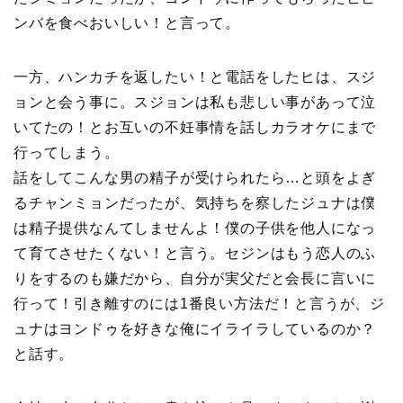
ンバを食べおいしい！と言って。
一方、ハンカチを返したい！と電話をしたヒは、スジ
ョンと会う事に。スジョンは私も悲しい事があって泣
いてたの！とお互いの不妊事情を話しカラオケにまで
行ってしまう。
話をしてこんな男の精子が受けられたら…と頭をよぎ
るチャンミョンだったが、気持ちを察したジュナは僕
は精子提供なんてしませんよ！僕の子供を他人になっ
て育てさせたくない！と言う。セジンはもう恋人のふ
りをするのも嫌だから、自分が実父だと会長に言いに
行って！引き離すのには1番良い方法だ！と言うが、ジ
ュナはヨンドゥを好きな俺にイライラしているのか？
と話す。