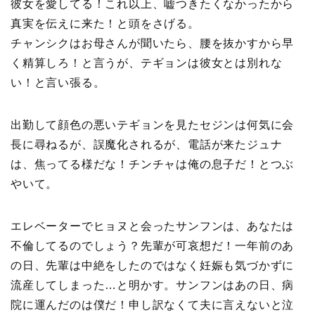
彼女を愛してる！これ以上、嘘つきたくなかったから
真実を伝えに来た！と頭をさげる。
チャンシクはお母さんが聞いたら、腰を抜かすから早
く精算しろ！と言うが、テギョンは彼女とは別れな
い！と言い張る。
出勤して顔色の悪いテギョンを見たセジンは何気に会
長に尋ねるが、誤魔化されるが、電話が来たジュナ
は、焦ってる様だな！チンチャは俺の息子だ！とつぶ
やいて。
エレベーターでヒョヌと会ったサンフンは、あなたは
不倫してるのでしょう？先輩が可哀想だ！一年前のあ
の日、先輩は中絶をしたのではなく妊娠も気づかずに
流産してしまった…と明かす。サンフンはあの日、病
院に運んだのは僕だ！申し訳なくて夫に言えないと泣