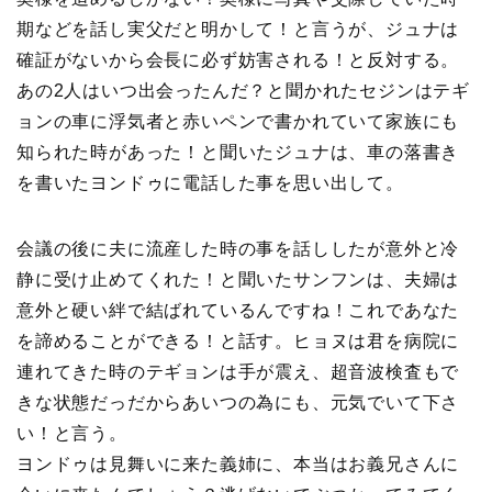
期などを話し実父だと明かして！と言うが、ジュナは
確証がないから会長に必ず妨害される！と反対する。
あの2人はいつ出会ったんだ？と聞かれたセジンはテギ
ョンの車に浮気者と赤いペンで書かれていて家族にも
知られた時があった！と聞いたジュナは、車の落書き
を書いたヨンドゥに電話した事を思い出して。
会議の後に夫に流産した時の事を話ししたが意外と冷
静に受け止めてくれた！と聞いたサンフンは、夫婦は
意外と硬い絆で結ばれているんですね！これであなた
を諦めることができる！と話す。ヒョヌは君を病院に
連れてきた時のテギョンは手が震え、超音波検査もで
きな状態だっだからあいつの為にも、元気でいて下さ
い！と言う。
ヨンドゥは見舞いに来た義姉に、本当はお義兄さんに