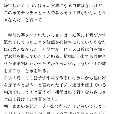
帰宅したテギョンは良い父親になる自信はないけど、
この家でチンチャと三人で暮らそう！君がいないとダ
メなんだ！と言って。
一年前の事を聞かれたジミョンは、妊娠にも気づかず
流れてしまったことを妊娠を心待ちにしていたあなた
には言えなかった！と話すが、ヒョヌは僕は何も知ら
ずお前を恨んでいた！と怒る。離婚話が出ても誤解さ
せたまま別れたかったのか？言い訳はもういい！距離
を置こう！と家を出る。
食事の時、ここは子供部屋を作るには狭いから他に家
を探そうと思う！と言われたイノク達は出産までいる
約束でしょう！と言うが、祖母は出て行くならさっさ
と出て行け！と暴言を吐く。
朝、めまいを起こし夫が出て行った！と泣いてしまっ
たジミョンだったが、ヨンドゥに作ってもらったビビ