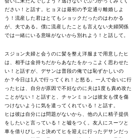
会いに来たんでしょう？逃げないでぶつかってみてく
ださい！と話す。ヒョヌは最初の予定通り離婚しよ
う！流産した君はとてもショックだったのはわかる
が、夫である。僕に流産したことも言えない夫婦関係
では一緒にいる意味がないから別れよう！と話して。
スジョン夫婦と会うのに髪を整え洋服まで用意したヒ
は、相手は金持ちだからあなたをかっこよく思わせた
い！と話すが、デサンは普段の俺では恥ずかしいの
か？今日は1人で行ってくれ！と怒る。一人で会いに行
ったヒは、自分が原因で不妊なのに夫は1度も責め攻た
ことがない！と話すと、チャンミョンは彼女も僕を傷
つけないように気を遣ってくれている！と話す。
ヒは彼は自分には問題がないから、他の人に精子提供
をしたいと言っている！と嘘をつく。友人にスーツと
車を借りびしっと決めてヒを迎えに行ったデサンだっ