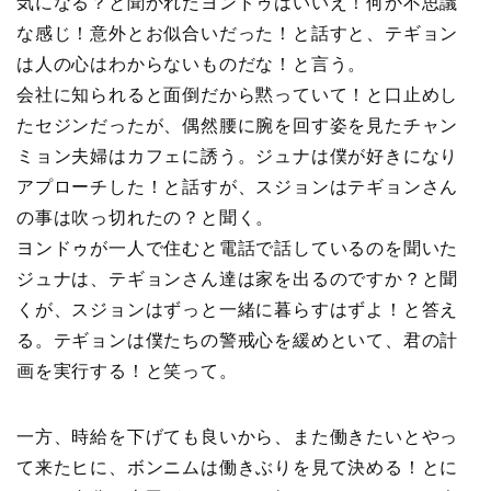
気になる？と聞かれたヨンドゥはいいえ！何か不思議
な感じ！意外とお似合いだった！と話すと、テギョン
は人の心はわからないものだな！と言う。
会社に知られると面倒だから黙っていて！と口止めし
たセジンだったが、偶然腰に腕を回す姿を見たチャン
ミョン夫婦はカフェに誘う。ジュナは僕が好きになり
アプローチした！と話すが、スジョンはテギョンさん
の事は吹っ切れたの？と聞く。
ヨンドゥが一人で住むと電話で話しているのを聞いた
ジュナは、テギョンさん達は家を出るのですか？と聞
くが、スジョンはずっと一緒に暮らすはずよ！と答え
る。テギョンは僕たちの警戒心を緩めといて、君の計
画を実行する！と笑って。
一方、時給を下げても良いから、また働きたいとやっ
て来たヒに、ボンニムは働きぶりを見て決める！とに