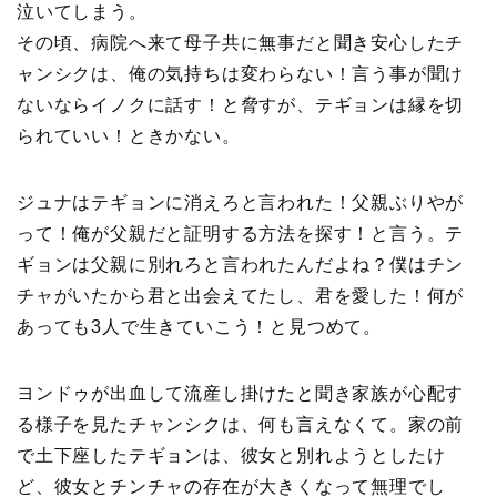
泣いてしまう。
その頃、病院へ来て母子共に無事だと聞き安心したチ
ャンシクは、俺の気持ちは変わらない！言う事が聞け
ないならイノクに話す！と脅すが、テギョンは縁を切
られていい！ときかない。
ジュナはテギョンに消えろと言われた！父親ぶりやが
って！俺が父親だと証明する方法を探す！と言う。テ
ギョンは父親に別れろと言われたんだよね？僕はチン
チャがいたから君と出会えてたし、君を愛した！何が
あっても3人で生きていこう！と見つめて。
ヨンドゥが出血して流産し掛けたと聞き家族が心配す
る様子を見たチャンシクは、何も言えなくて。家の前
で土下座したテギョンは、彼女と別れようとしたけ
ど、彼女とチンチャの存在が大きくなって無理でし