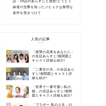
話・39話のあらすじと感想!とうとう
妹達の交際を知ったジヒョクは無理な
条件を突きつけて
人気の記事
「復讐の花束をあなたに」
1
の全話あらすじ!相関図と
キャスト詳細も紹介!
「二番目の夫」の全話あら
2
すじ!相関図とキャスト詳
細も紹介!
「世界で一番可愛い私の
3
娘」の全話あらすじ!相関
図とキャスト詳細も紹介!
「ブラボー 私の人生」の
4