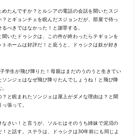
止めたんですか？とルシアの電話の会話を聞いたスジ
い？とギョンチェを睨んだスジョンだが、部屋で待っ
せるべきではなかった！と謝罪する。
と聞いたドゥシクは、この件が終わったらテギョンを
ットホームは好評だ！と庇うと、ドゥシクは奴が好き
女子学生が飛び降りた！母親はまだのうのうと生きてい
たソンジェはなぜ飛び降りたんでしょうね！と飛び降
む。
の？と睨まれたソンジェは屋上がダメな理由は？と聞
引っ張って。
けなさい！と言うが、ソルヒはそのうち姉妹で泥沼の
だ！と話す。ステラは、ドゥシクは30年前にも同じよ