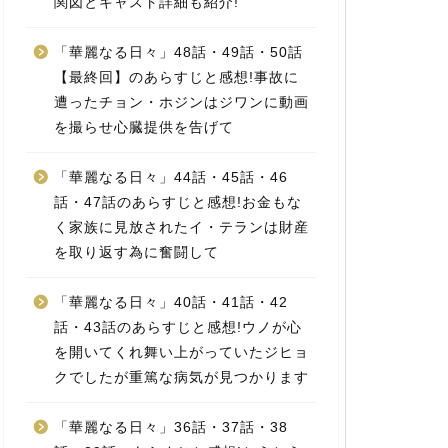
関図とキャスト詳細も紹介!
「華麗なる日々」48話・49話・50話
【最終回】のあらすじと感想!事故に
遭ったチョン・ホジンはジワンに動画
を撮らせ心臓提供を告げて
「華麗なる日々」44話・45話・46
話・47話のあらすじと感想!お金もな
く家族に見放されたイ・テランは財産
を取り返す為に奮闘して
「華麗なる日々」40話・41話・42
話・43話のあらすじと感想!ウノが心
を開いてくれ舞い上がっていたジヒョ
クでしたが重篤な病気が見つかります
「華麗なる日々」36話・37話・38