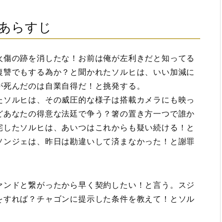
話あらすじ
火傷の跡を消したな！お前は俺が左利きだと知ってる
復讐でもする為か？と聞かれたソルヒは、いい加減に
が死んだのは自業自得だ！と挑発する。
たソルヒは、その威圧的な様子は搭載カメラにも映っ
どあなたの得意な法廷で争う？箸の置き方一つで誰か
宅したソルヒは、あいつはこれからも疑い続ける！と
ソンジェは、昨日は勘違いして済まなかった！と謝罪
ァンドと繋がったから早く契約したい！と言う。スジ
をすれば？チャゴンに提示した条件を教えて！とソル