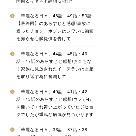
関図とキャスト詳細も紹介!
「華麗なる日々」48話・49話・50話
【最終回】のあらすじと感想!事故に
遭ったチョン・ホジンはジワンに動画
を撮らせ心臓提供を告げて
「華麗なる日々」44話・45話・46
話・47話のあらすじと感想!お金もな
く家族に見放されたイ・テランは財産
を取り返す為に奮闘して
「華麗なる日々」40話・41話・42
話・43話のあらすじと感想!ウノが心
を開いてくれ舞い上がっていたジヒョ
クでしたが重篤な病気が見つかります
「華麗なる日々」36話・37話・38