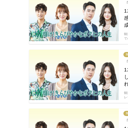
韓
で
韓
レ