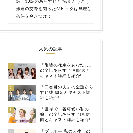
話・39話のあらすじと感想!とうとう
妹達の交際を知ったジヒョクは無理な
条件を突きつけて
人気の記事
「復讐の花束をあなたに」
1
の全話あらすじ!相関図と
キャスト詳細も紹介!
「二番目の夫」の全話あら
2
すじ!相関図とキャスト詳
細も紹介!
「世界で一番可愛い私の
3
娘」の全話あらすじ!相関
図とキャスト詳細も紹介!
「ブラボー 私の人生」の
4