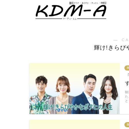
― C
輝け!きらび
韓
た
と