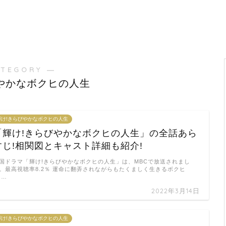
ATEGORY ―
やかなボクヒの人生
輝け!きらびやかなボクヒの人生
「輝け!きらびやかなボクヒの人生」の全話あら
すじ!相関図とキャスト詳細も紹介!
国ドラマ「輝け!きらびやかなボクヒの人生」は、MBCで放送されまし
。最高視聴率8.2％ 運命に翻弄されながらもたくましく生きるボクヒ
 …
2022年3月14日
輝け!きらびやかなボクヒの人生