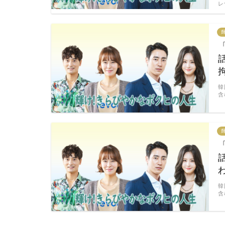
レ
韓
含
韓
含