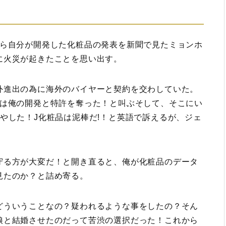
から自分が開発した化粧品の発表を新聞で見たミョンホ
に火災が起きたことを思い出す。
外進出の為に海外のバイヤーと契約を交わしていた。
品は俺の開発と特許を奪った！と叫ぶそして、そこにい
やした！J化粧品は泥棒だ!！と英語で訴えるが、ジェ
守る方が大変だ！と開き直ると、俺が化粧品のデータ
見たのか？と詰め寄る。
どういうことなの？疑われるような事をしたの？そん
娘と結婚させたのだって苦渋の選択だった！これから