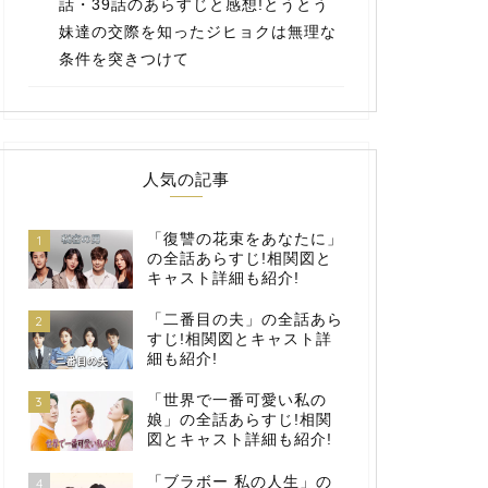
話・39話のあらすじと感想!とうとう
妹達の交際を知ったジヒョクは無理な
条件を突きつけて
人気の記事
「復讐の花束をあなたに」
1
の全話あらすじ!相関図と
キャスト詳細も紹介!
「二番目の夫」の全話あら
2
すじ!相関図とキャスト詳
細も紹介!
「世界で一番可愛い私の
3
娘」の全話あらすじ!相関
図とキャスト詳細も紹介!
「ブラボー 私の人生」の
4