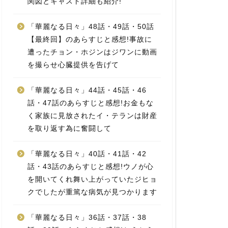
関図とキャスト詳細も紹介!
「華麗なる日々」48話・49話・50話
【最終回】のあらすじと感想!事故に
遭ったチョン・ホジンはジワンに動画
を撮らせ心臓提供を告げて
「華麗なる日々」44話・45話・46
話・47話のあらすじと感想!お金もな
く家族に見放されたイ・テランは財産
を取り返す為に奮闘して
「華麗なる日々」40話・41話・42
話・43話のあらすじと感想!ウノが心
を開いてくれ舞い上がっていたジヒョ
クでしたが重篤な病気が見つかります
「華麗なる日々」36話・37話・38