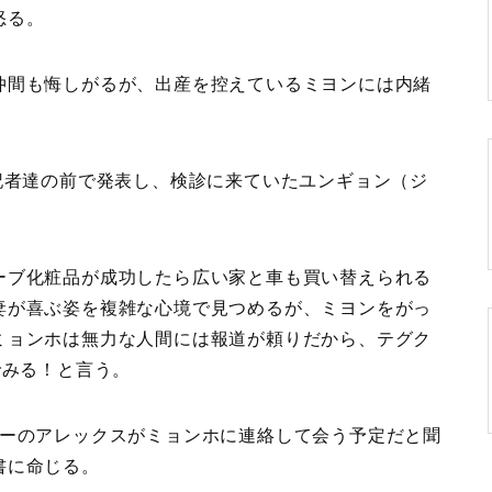
怒る。
仲間も悔しがるが、出産を控えているミヨンには内緒
記者達の前で発表し、検診に来ていたユンギョン（ジ
。
ーブ化粧品が成功したら広い家と車も買い替えられる
妻が喜ぶ姿を複雑な心境で見つめるが、ミヨンをがっ
ミョンホは無力な人間には報道が頼りだから、テグク
でみる！と言う。
ヤーのアレックスがミョンホに連絡して会う予定だと聞
書に命じる。