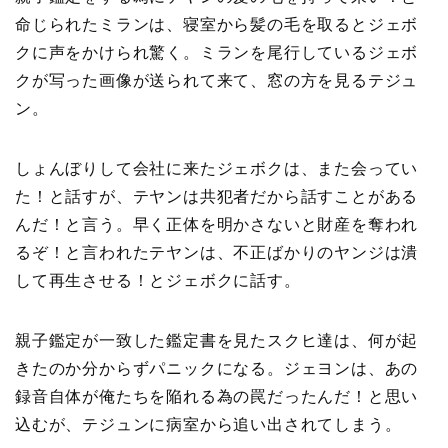
命じられたミランは、寝室から髪の毛を取るとジェボ
クに声をかけられ驚く。ミランを尾行しているジェボ
クが写った画像が送られて来て、窓の方を見るテジュ
ン。
しょんぼりして会社に来たジェボクは、また会ってい
た！と話すが、テヤンは共犯者だから話すことがある
んだ！と言う。早く正体を明かさないと財産を奪われ
るぞ！と言われたテヤンは、不正ばかりのヤンジは潰
して再生させる！とジェボクに話す。
親子鑑定が一致した鑑定書を見たスクヒ達は、何が起
きたのか分からずパニックになる。ジェヨンは、あの
録音自体が俺たちを陥れる為の罠だったんだ！と思い
込むが、テジュンに病室から追い出されてしまう。