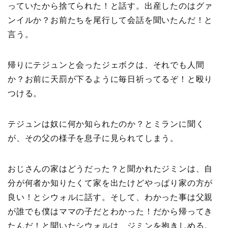
っていたから捨てられた！と話す。出産したのはグァ
ンイルか？お前たちを尾行して会話を聞いたんだ！と
言う。
帰りにテジュンと会ったジェボクは、それでも人間
か？お前に天罰が下るように毎日祈ってるぞ！と殴り
つける。
テジュンは奴に何か知られたのか？とミランに聞く
が、その父の様子を息子に見られてしまう。
おじさんの家はどうだった？と聞かれたジミンは、自
分が何者か知りたくて家を出たけどやっぱり家の方が
良い！とシウォルに話す。そして、わかった事は父親
が誰でも僕はママの子だとわかった！だから帰ってき
たんだ！と聞いたシウォルは、ジミンを抱きしめる。