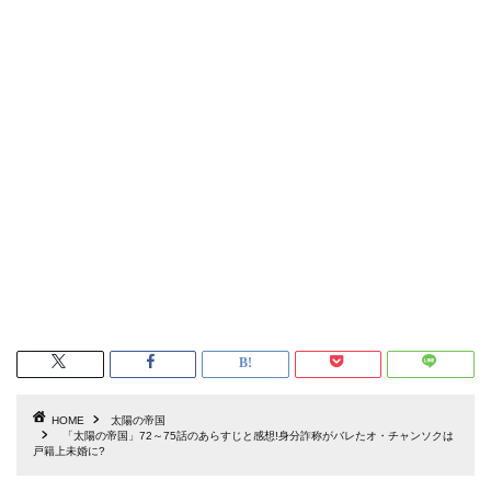
HOME
太陽の帝国
「太陽の帝国」72～75話のあらすじと感想!身分詐称がバレたオ・チャンソクは
戸籍上未婚に?