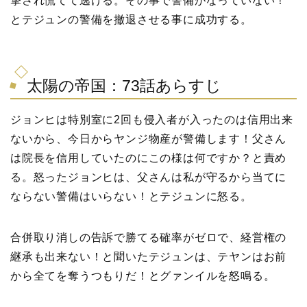
撃され慌てて逃げる。その事で警備がなっていない！
とテジュンの警備を撤退させる事に成功する。
太陽の帝国：73話あらすじ
ジョンヒは特別室に2回も侵入者が入ったのは信用出来
ないから、今日からヤンジ物産が警備します！父さん
は院長を信用していたのにこの様は何ですか？と責め
る。怒ったジョンヒは、父さんは私が守るから当てに
ならない警備はいらない！とテジュンに怒る。
合併取り消しの告訴で勝てる確率がゼロで、経営権の
継承も出来ない！と聞いたテジュンは、テヤンはお前
から全てを奪うつもりだ！とグァンイルを怒鳴る。