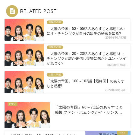
RELATED POST
太陽の帝国
「太陽の帝国」52～55話のあらすじと感想!つい
にオ・チャンソクが自分の出生の秘密を知る?
2020年10月13日
太陽の帝国
「太陽の帝国」20～23話のあらすじと感想!オ・
チャンソクが誰か確信し復讐に来たとユン・ソイ
が気づく?
2020年10月6日
太陽の帝国
「太陽の帝国」100～102話【最終回】のあらす
じと感想!
2020年10月26日
「太陽の帝国」68～71話のあらすじと
感想!ファン・ボムシクがイ・サンス...