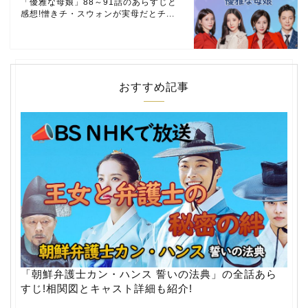
「優雅な母娘」88～91話のあらすじと
感想!憎きチ・スウォンが実母だとチ...
おすすめ記事
「朝鮮弁護士カン・ハンス 誓いの法典」の全話あら
すじ!相関図とキャスト詳細も紹介!