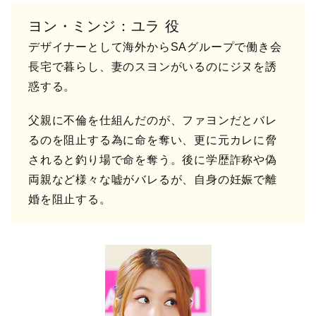
ヨン・ミンジ：ユラ 役
デザイナーとして海外からSAグループで働き会
長宅で暮らし、妻のスヨンがいるのにジヌを誘
惑する。
父親に不倫を仕組んだのが、ファヨンだとバレ
るのを阻止する為に命を奪い、更に元カレに脅
されると釣り場で命を奪う。後に学歴詐称や偽
両親など様々な嘘がバレるが、自身の妊娠で離
婚を阻止する。