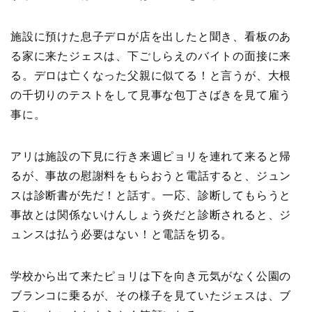
施設に預けた息子デロが店を出したと聞き、看板のあ
る家に来たジェスは、下ごしらえのバイトの面接に来
る。デロは亡くなった父親に似てる！と言うが、大根
の千切りのテストをして見事な包丁さばきを見て雇う
事に。
アリは施設の下見に行き来週ピョリを連れて来ると帰
るが、事故の慰謝料をもらおうと電話すると、ジュン
スは診断書が先だ！と話す。一応、診断してもらうと
事故とは関係ないけんしょう炎だと診断されると、ジ
ュンスは払う必要はない！と電話を切る。
学校から出て来たピョリは下を向き元気がなく公園の
ブランコに乗るが、その様子を見ていたジェスは、ブ