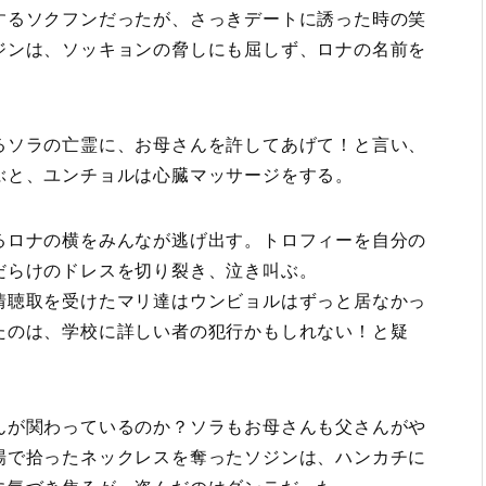
するソクフンだったが、さっきデートに誘った時の笑
ジンは、ソッキョンの脅しにも屈しず、ロナの名前を
るソラの亡霊に、お母さんを許してあげて！と言い、
ぶと、ユンチョルは心臓マッサージをする。
るロナの横をみんなが逃げ出す。トロフィーを自分の
だらけのドレスを切り裂き、泣き叫ぶ。
情聴取を受けたマリ達はウンビョルはずっと居なかっ
たのは、学校に詳しい者の犯行かもしれない！と疑
んが関わっているのか？ソラもお母さんも父さんがや
場で拾ったネックレスを奪ったソジンは、ハンカチに