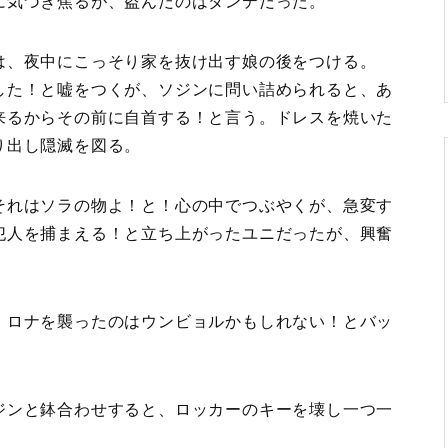
に気づき焦るが、盗んだのはダンテだった。
は、夜中にこっそり家を抜け出す娘の後をつける。
した！と嘘をつくが、ソジンに問い詰められると、あ
来るからその前に自首する！と言う。ドレスを焼いた
り出し隠滅を図る。
それはソラの物よ！と！心の中でつぶやくが、急変す
犯人を捕まえる！と立ち上がったユニだったが、興奮
、ロナを襲ったのはウンビョルかもしれない！とバッ
ジンと鉢合わせすると、ロッカーのキーを壊し一つ一