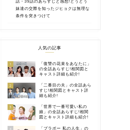
話・39話のあらすじと感想!とうとう
妹達の交際を知ったジヒョクは無理な
条件を突きつけて
人気の記事
「復讐の花束をあなたに」
1
の全話あらすじ!相関図と
キャスト詳細も紹介!
「二番目の夫」の全話あら
2
すじ!相関図とキャスト詳
細も紹介!
「世界で一番可愛い私の
3
娘」の全話あらすじ!相関
図とキャスト詳細も紹介!
「ブラボー 私の人生」の
4