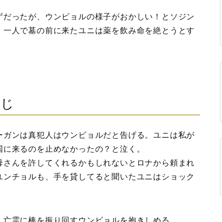
ずだったが、ウンビョルの様子がおかしい！とソジン
。一人で墓の前に来たユニは薬を飲み命を絶とうとす
すじ
ーガンは真犯人はウンビョルだと告げる。ユニは私が
国に来るのを止めなかったの？と泣く。
母さんを許してくれるかもしれないとロナから頼まれ
ユンチョルも、手を貸してると聞いたユニはショック
、亡霊に棒を振り回すウンビョルを抱きしめる。