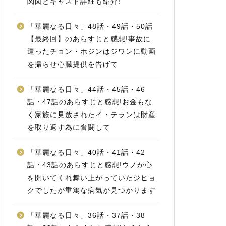
関図とキャスト詳細も紹介!
「華麗なる日々」48話・49話・50話
【最終回】のあらすじと感想!事故に
遭ったチョン・ホジンはジワンに動画
を撮らせ心臓提供を告げて
「華麗なる日々」44話・45話・46
話・47話のあらすじと感想!お金もな
く家族に見放されたイ・テランは財産
を取り返す為に奮闘して
「華麗なる日々」40話・41話・42
話・43話のあらすじと感想!ウノが心
を開いてくれ舞い上がっていたジヒョ
クでしたが重篤な病気が見つかります
「華麗なる日々」36話・37話・38