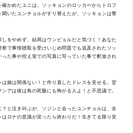
を確かめたユニは、ソッキョンのロッカーからトロフ
を聞いたユンチョルがすり替えたが、ソッキョンは警
探しをやめず、結局はウンビョルだと気づく！あなた
警察で事情聴取を受けいじめ問題でも追及されたソッ
かった事や控え室での写真に写っていた事で釈放され
ンは娘は関係ない！と作り直したドレスを見せる。翌
サンアは彼は鳥の死骸にも怖がる人よ！と不思議で。
に？と泣き叫ぶが、ソジンと会ったユンチョルは、全
ンはロナの意識が戻ったら終わりだ！生きてる限り安