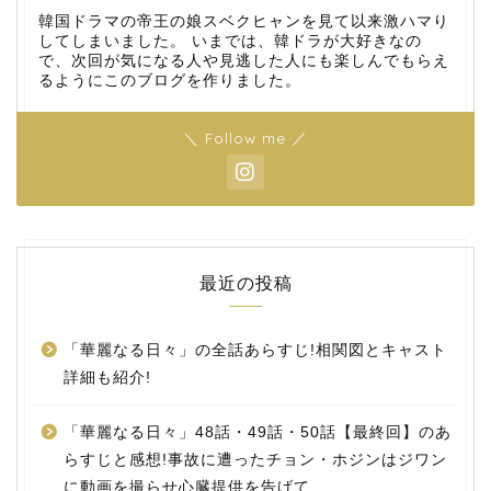
韓国ドラマの帝王の娘スベクヒャンを見て以来激ハマり
してしまいました。 いまでは、韓ドラが大好きなの
で、次回が気になる人や見逃した人にも楽しんでもらえ
るようにこのブログを作りました。
＼ Follow me ／
最近の投稿
「華麗なる日々」の全話あらすじ!相関図とキャスト
詳細も紹介!
「華麗なる日々」48話・49話・50話【最終回】のあ
らすじと感想!事故に遭ったチョン・ホジンはジワン
に動画を撮らせ心臓提供を告げて