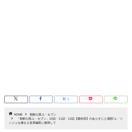
1
HOME
朝鮮心医ユ・セプン
「朝鮮心医ユ・セプン」10話・11話・12話【最終回】のあらすじと感想!ユ・ソ
ンジュを捕まえ首席鍼医に復帰して