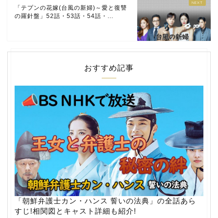
「テプンの花嫁(台風の新婦)～愛と復讐
の羅針盤」52話・53話・54話・...
おすすめ記事
「朝鮮弁護士カン・ハンス 誓いの法典」の全話あら
すじ!相関図とキャスト詳細も紹介!