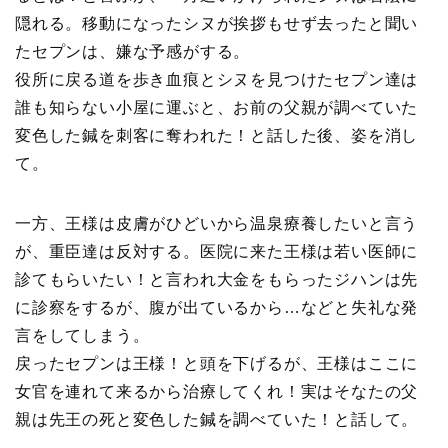
隠れる。移動になったシヌが挨拶もせず去ったと聞い
たセプンは、嫌な予感がする。
役所に戻る道を歩き血痕とシヌを見つけたセプン達は
誰も知らない小屋に運ぶと、お前の父親が調べていた
変色した鍼を刺客に奪われた！と話した後、姿を消し
て。
一方、王様は皮膚がひどいから温泉療養したいと言う
が、重臣達は反対する。医院に来た王様は若い医師に
診てもらいたい！と言われ大金をもらったジハンは先
に診察をするが、腹が出ているから…などと失礼な発
言をしてしまう。
戻ったセプンは王様！と頭を下げるが、王様はここに
女官を連れて来るから治療してくれ！実はそなたの父
親は先王の死と変色した鍼を調べていた！と話して。