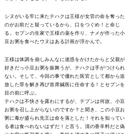
シヌがいる牢に来たテハクは王様が女官の命を奪った
のがお前だと疑っているから、口をつぐめ！と命じ
る。セプンの生家で王様の薬を作り、ナメが作った小
豆お粥を食べたウヌはある計画が浮かんで。
王様は体調を崩しみんなに迷惑をかけたからと父親が
好きだっ小豆お粥を振舞うが、テハクは手がつけられ
ない。そして、今回の事で優れた医官として都から追
放した罪を解き再び首席鍼医に任命する！とセプンを
目の前に呼ぶ。
テハクは不快さを露わにするが、テプンは何故、小豆
お粥を召し上がらないのですか？と聞き、この小豆お
粥に毒が盛られ先王は命を落とした！それを知ってい
る者は食べれないはずだ！と言う。清の香辛料だと偽