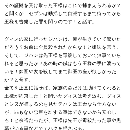
その証拠を受け取った王様はこれで捕まえられるか？
と聞くが、セプンは動揺して自滅するまで待ってから
王様を告発した罪を問うのです！と話す。
グィスの家に行ったジハンは、俺が生きていて驚いた
だろう？お前に全員殺されたからな！と嫌味を言う。
そして、ジハンは先王様を毒殺しておいて無事でいら
れると思ったか？あの時の鍼はもう王様の手に渡って
いる！師匠や友を殺してまで御医の座が欲しかった
か？と脅す。
全てを正直に話せば、家族の命だけは助けてくれると
王様が約束した！と聞いたグィスは考え込む。グィス
とシヌが捕まるのを見たテハクは王命なら仕方ない
が、罪もない忠臣を罰する事はできないから安心し
ろ！と余裕だったが、王様は先王が毒殺だった事や黒
幕がいる事などでテハクを揺さぶる。