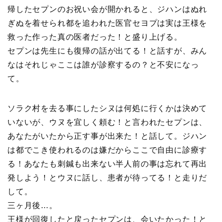
帰したセプンのお祝い会が開かれると、ジハンはぬれ
ぎぬを着せられ都を追われた医官セヨプは実は王様を
救った作った真の医者だった！と盛り上げる。
セプンは先生にも復帰の話が出てる！と話すが、みん
なはそれじゃここは誰が診察するの？と不安になっ
て。
ソラク村を去る事にしたシヌは何処に行くかは決めて
いないが、ウヌを宜しく頼む！と言われたセプンは、
あなたがいたから正す事が出来た！と話して。ジハン
は都でこき使われるのは嫌だからここで自由に診療す
る！あなたも刺鍼も出来ない半人前の事は忘れて再出
発しよう！とウヌに話し、患者が待ってる！と走りだ
して。
三ヶ月後…。
王様が回復したと戻ったセプンは、会いたかった！と