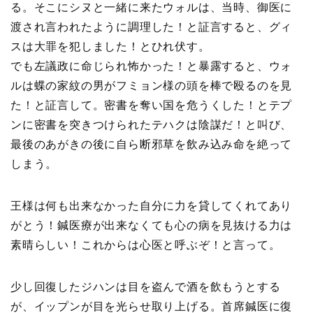
る。そこにシヌと一緒に来たウォルは、当時、御医に
渡され言われたように調理した！と証言すると、グィ
スは大罪を犯しました！とひれ伏す。
でも左議政に命じられ怖かった！と暴露すると、ウォ
ルは蝶の家紋の男がフミョン様の頭を棒で殴るのを見
た！と証言して。密書を奪い国を危うくした！とテプ
ンに密書を突きつけられたテハクは陰謀だ！と叫び、
最後のあがきの後に自ら断邪草を飲み込み命を絶って
しまう。
王様は何も出来なかった自分に力を貸してくれてあり
がとう！鍼医療が出来なくても心の病を見抜ける力は
素晴らしい！これからは心医と呼ぶぞ！と言って。
少し回復したジハンは目を盗んで酒を飲もうとする
が、イップンが目を光らせ取り上げる。首席鍼医に復