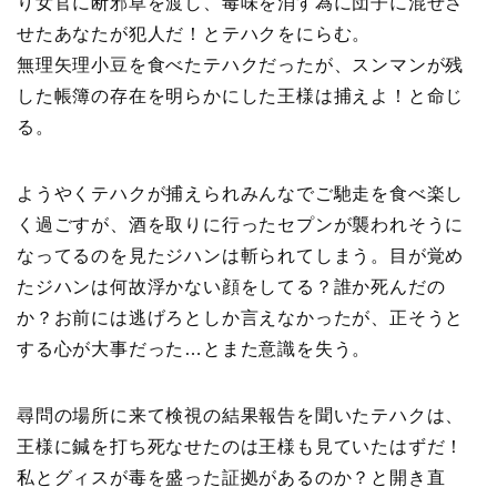
り女官に断邪草を渡し、毒味を消す為に団子に混ぜさ
せたあなたが犯人だ！とテハクをにらむ。
無理矢理小豆を食べたテハクだったが、スンマンが残
した帳簿の存在を明らかにした王様は捕えよ！と命じ
る。
ようやくテハクが捕えられみんなでご馳走を食べ楽し
く過ごすが、酒を取りに行ったセプンが襲われそうに
なってるのを見たジハンは斬られてしまう。目が覚め
たジハンは何故浮かない顔をしてる？誰か死んだの
か？お前には逃げろとしか言えなかったが、正そうと
する心が大事だった…とまた意識を失う。
尋問の場所に来て検視の結果報告を聞いたテハクは、
王様に鍼を打ち死なせたのは王様も見ていたはずだ！
私とグィスが毒を盛った証拠があるのか？と開き直