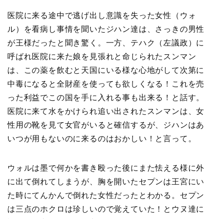
医院に来る途中で逃げ出し意識を失った女性（ウォ
ル）を看病し事情を聞いたジハン達は、さっきの男性
が王様だったと聞き驚く。一方、テハク（左議政）に
呼ばれ医院に来た娘を見張れと命じられたスンマン
は、この薬を飲むと天国にいる様な心地がして次第に
中毒になると全財産を使っても欲しくなる！これを売
った利益でこの国を手に入れる事も出来る！と話す。
医院に来て水をかけられ追い出されたスンマンは、女
性用の靴を見て女官がいると確信するが、ジハンはあ
いつが用もないのに来るのはおかしい！と言って。
ウォルは墨で何かを書き殴った後にまた怯える様に外
に出て倒れてしまうが、胸を開いたセプンは王宮にい
た時にてんかんで倒れた女性だったとわかる。セプン
は三点のホクロは珍しいので覚えていた！とウヌ達に