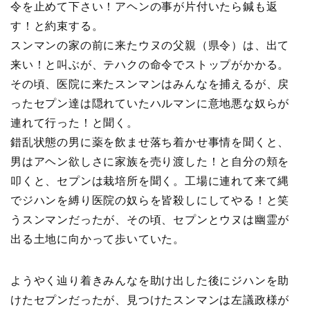
令を止めて下さい！アヘンの事が片付いたら鍼も返
す！と約束する。
スンマンの家の前に来たウヌの父親（県令）は、出て
来い！と叫ぶが、テハクの命令でストップがかかる。
その頃、医院に来たスンマンはみんなを捕えるが、戻
ったセプン達は隠れていたハルマンに意地悪な奴らが
連れて行った！と聞く。
錯乱状態の男に薬を飲ませ落ち着かせ事情を聞くと、
男はアヘン欲しさに家族を売り渡した！と自分の頬を
叩くと、セプンは栽培所を聞く。工場に連れて来て縄
でジハンを縛り医院の奴らを皆殺しにしてやる！と笑
うスンマンだったが、その頃、セプンとウヌは幽霊が
出る土地に向かって歩いていた。
ようやく辿り着きみんなを助け出した後にジハンを助
けたセプンだったが、見つけたスンマンは左議政様が