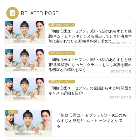
RELATED POST
朝鮮心医ユ・セプン
「朝鮮心医ユ・セプン」8話・9話のあらすじと感
想!キム・ヒャンギとシヌも感染してしまい海東本
草に書かれていた死梅草を探し求めて
2023年7月10日
朝鮮心医ユ・セプン
「朝鮮心医ユ・セプン」6話・7話のあらすじと感
想!危篤状態になったソクチョルを助け本妻を陥れ
る側室との確執を暴く
2023年7月10日
朝鮮心医ユ・セプン
「朝鮮心医ユ・セプン」の全話あらすじ!相関図と
キャスト詳細も紹介!
2023年12月17日
「朝鮮心医ユ・セプン」8話・9話のあ
らすじと感想!キム・ヒャンギとシヌ
も...