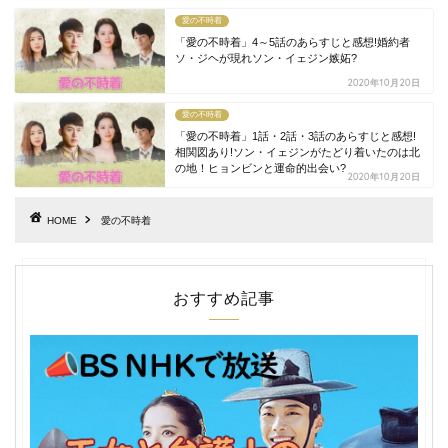
愛の不時着
「愛の不時着」4～5話のあらすじと感想!婚約者
ソ・ジヘが現れソン・イェジン嫉妬?
2020年10月20日
愛の不時着
「愛の不時着」1話・2話・3話のあらすじと感想!
相関図あり!ソン・イェジンがたどり着いたのは北
の地！ヒョンビンと運命的出会い?
2020年10月20日
HOME
愛の不時着
おすすめ記事