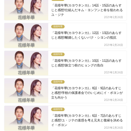
「花様年華(カヨウネンカ)」14話・15話のあらす
じと感想!仕組んだキム・ヨンフンと命を狙われる
ユ・ジテ
2021年2月26日
花様年華
「花様年華(カヨウネンカ)」12話・13話のあらす
じと感想!離婚したくないパク・シヨンの抵抗
2021年2月26日
花様年華
「花様年華(カヨウネンカ)」10話・11話のあらす
じと感想!旅立つ前のヒョングの告白
2021年2月26日
花様年華
「花様年華(カヨウネンカ)」8話・9話のあらすじ
と感想!学校の保護者会でのいじめにイ・ボヨンが
立ち向かう
2021年2月26日
花様年華
「花様年華(カヨウネンカ)」6話・7話のあらすじ
と感想!ユ・ジテの迷惑を考え元夫と復縁を決める
イ・ボヨン
2021年2月26日