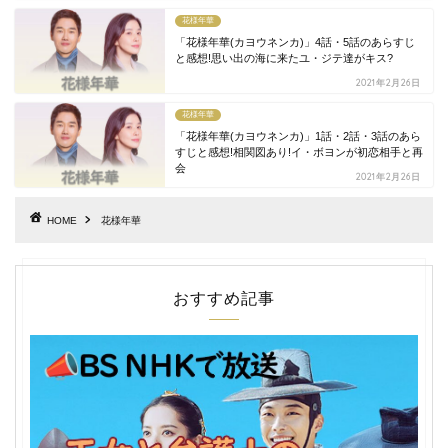
花様年華
「花様年華(カヨウネンカ)」4話・5話のあらすじ
と感想!思い出の海に来たユ・ジテ達がキス?
2021年2月26日
花様年華
「花様年華(カヨウネンカ)」1話・2話・3話のあら
すじと感想!相関図あり!イ・ボヨンが初恋相手と再
会
2021年2月26日
HOME
花様年華
おすすめ記事