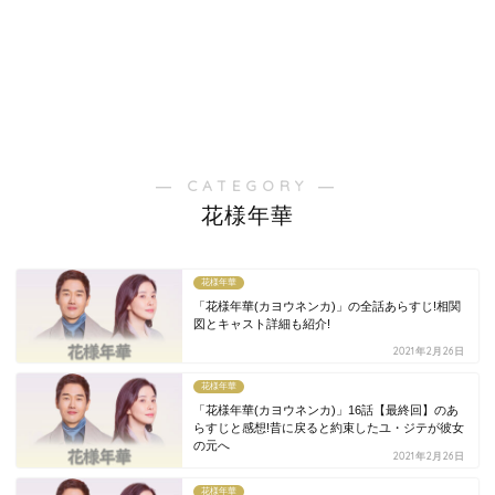
― CATEGORY ―
花様年華
花様年華
「花様年華(カヨウネンカ)」の全話あらすじ!相関
図とキャスト詳細も紹介!
2021年2月26日
花様年華
「花様年華(カヨウネンカ)」16話【最終回】のあ
らすじと感想!昔に戻ると約束したユ・ジテが彼女
の元へ
2021年2月26日
花様年華