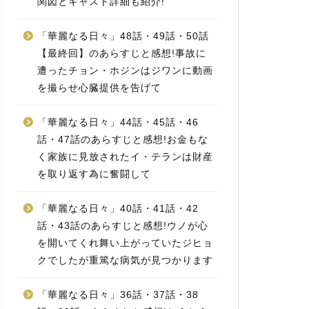
関図とキャスト詳細も紹介!
「華麗なる日々」48話・49話・50話
【最終回】のあらすじと感想!事故に
遭ったチョン・ホジンはジワンに動画
を撮らせ心臓提供を告げて
「華麗なる日々」44話・45話・46
話・47話のあらすじと感想!お金もな
く家族に見放されたイ・テランは財産
を取り返す為に奮闘して
「華麗なる日々」40話・41話・42
話・43話のあらすじと感想!ウノが心
を開いてくれ舞い上がっていたジヒョ
クでしたが重篤な病気が見つかります
「華麗なる日々」36話・37話・38