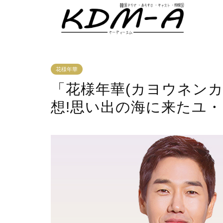
花様年華
「花様年華(カヨウネンカ
想!思い出の海に来たユ・