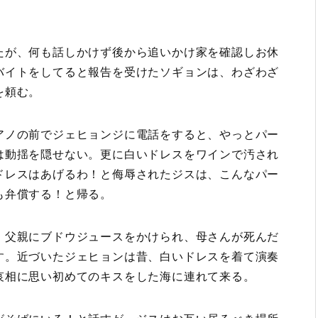
たが、何も話しかけず後から追いかけ家を確認しお休
バイトをしてると報告を受けたソギョンは、わざわざ
を頼む。
アノの前でジェヒョンジに電話をすると、やっとパー
は動揺を隠せない。更に白いドレスをワインで汚され
ドレスはあげるわ！と侮辱されたジスは、こんなパー
も弁償する！と帰る。
、父親にブドウジュースをかけられ、母さんが死んだ
す。近づいたジェヒョンは昔、白いドレスを着て演奏
哀相に思い初めてのキスをした海に連れて来る。