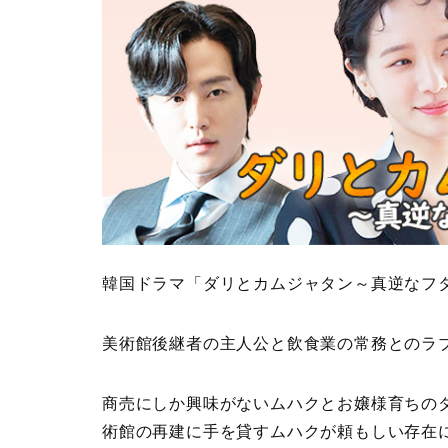
韓国ドラマ「ダリとカムジャタン～真逆なフタ
美術館後継者の主人公と飲食業の常務とのラ
商売にしか興味がないムハクとお嬢様育ちの
術館の再建に手を貸すムハクが頼もしい存在