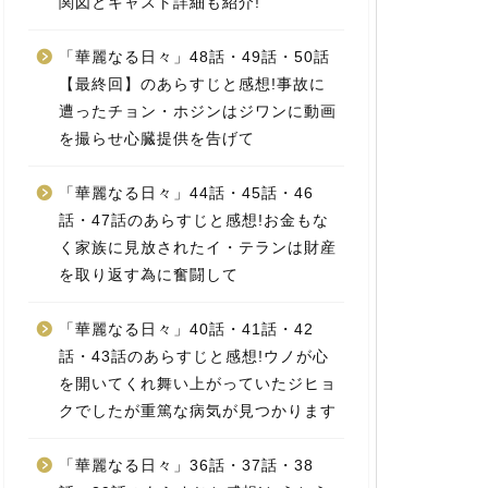
関図とキャスト詳細も紹介!
「華麗なる日々」48話・49話・50話
【最終回】のあらすじと感想!事故に
遭ったチョン・ホジンはジワンに動画
を撮らせ心臓提供を告げて
「華麗なる日々」44話・45話・46
話・47話のあらすじと感想!お金もな
く家族に見放されたイ・テランは財産
を取り返す為に奮闘して
「華麗なる日々」40話・41話・42
話・43話のあらすじと感想!ウノが心
を開いてくれ舞い上がっていたジヒョ
クでしたが重篤な病気が見つかります
「華麗なる日々」36話・37話・38