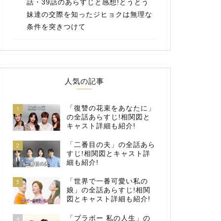
話・39話のあらすじと感想!とうとう
妹達の交際を知ったジヒョクは無理な
条件を突きつけて
人気の記事
「復讐の花束をあなたに」
1
の全話あらすじ!相関図と
キャスト詳細も紹介!
「二番目の夫」の全話あら
2
すじ!相関図とキャスト詳
細も紹介!
「世界で一番可愛い私の
3
娘」の全話あらすじ!相関
図とキャスト詳細も紹介!
「ブラボー 私の人生」の
4