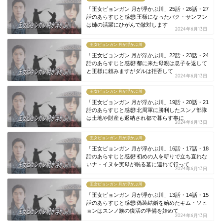
「王女ピョンガン 月が浮かぶ川」25話・26話・27
話のあらすじと感想!王様になったパク・サンフン
は姉の活躍にひがんで敵対します
2024年6月13日
王女ピョンガン 月が浮かぶ川
「王女ピョンガン 月が浮かぶ川」22話・23話・24
話のあらすじと感想!都に来た母親は息子を返して
と王様に頼みますがダルは拒否して
2024年6月13日
王女ピョンガン 月が浮かぶ川
「王女ピョンガン 月が浮かぶ川」19話・20話・21
話のあらすじと感想!北周軍に勝利したスンノ部隊
は土地や財産も返納され都で暮らす事に
2024年6月13日
王女ピョンガン 月が浮かぶ川
「王女ピョンガン 月が浮かぶ川」16話・17話・18
話のあらすじと感想!初めの人を斬りで立ち直れな
いナ・イヌを実母が眠る墓に連れて行って
2024年6月13日
王女ピョンガン 月が浮かぶ川
「王女ピョンガン 月が浮かぶ川」13話・14話・15
話のあらすじと感想!偽装結婚を始めたキム・ソヒ
ョンはスンノ族の復活の準備を始めて
2024年6月13日